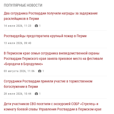
Сотрудники Росгвардии приняли участие в торжественном
ПОПУЛЯРНЫЕ НОВОСТИ
богослужении в Перми
Два сотрудника Росгвардии получили награды за задержание
28 июля 2026, 10:44
1
расклейщиков в Перми
Росгвардейцы оказали силовую поддержку при задержании
14 июля 2026, 11:23
1
участников преступной группы в Пермском крае
Росгвардейцы предотвратила крупный пожар в Перми
28 июля 2026, 06:15
13 июля 2026, 09:40
Сотрудник СОБР «Стрелец» провели встречу в рамках
В Пермском крае семья сотрудника вневедомственной охраны
ведомственной акции «Каникулы с Росгвардией»
Росгвардии Пермского края заняла призовое место на фестивале
24 июля 2026, 08:45
2
«Бородачи в Бородулино»
Юные защитники порядка: росгвардейцы провели день в клубе
03 августа 2026, 11:06
1
«Апельсин» города Верещагино
Сотрудники Росгвардии приняли участие в торжественном
24 июля 2026, 08:43
богослужении в Перми
28 июля 2026, 10:44
1
Дети участников СВО посетили с экскурсией СОБР «Стрелец» и
комнату боевой славы Управления Росгвардии в Пермском крае