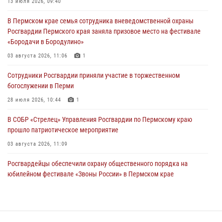
13 июля 2026, 09:40
Сотрудники Росгвардии приняли участие в торжественном
В Пермском крае семья сотрудника вневедомственной охраны
богослужении в Перми
Росгвардии Пермского края заняла призовое место на фестивале
28 июля 2026, 10:44
1
«Бородачи в Бородулино»
Росгвардейцы оказали силовую поддержку при задержании
03 августа 2026, 11:06
1
участников преступной группы в Пермском крае
Сотрудники Росгвардии приняли участие в торжественном
28 июля 2026, 06:15
богослужении в Перми
28 июля 2026, 10:44
1
В СОБР «Стрелец» Управления Росгвардии по Пермскому краю
прошло патриотическое мероприятие
03 августа 2026, 11:09
Росгвардейцы обеспечили охрану общественного порядка на
юбилейном фестивале «Звоны России» в Пермском крае
03 августа 2026, 11:14
Заместитель директора Росгвардии Герой России генерал-
полковник Алексей Кузьменков поздравил специалистов