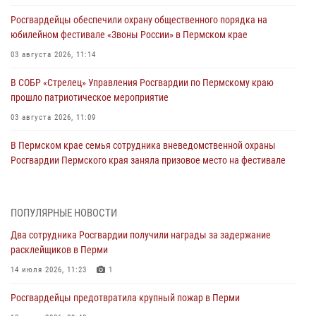
Росгвардейцы обеспечили охрану общественного порядка на
юбилейном фестивале «Звоны России» в Пермском крае
03 августа 2026, 11:14
В СОБР «Стрелец» Управления Росгвардии по Пермскому краю
прошло патриотическое мероприятие
03 августа 2026, 11:09
В Пермском крае семья сотрудника вневедомственной охраны
Росгвардии Пермского края заняла призовое место на фестивале
«Бородачи в Бородулино»
03 августа 2026, 11:06
1
ПОПУЛЯРНЫЕ НОВОСТИ
В Пермском крае росгвардейцы провели «Урок мужества» для
Два сотрудника Росгвардии получили награды за задержание
юных спортсменов
расклейщиков в Перми
03 августа 2026, 10:59
1
14 июля 2026, 11:23
1
Росгвардеец спас тонущую женщину в Пермском крае
Росгвардейцы предотвратила крупный пожар в Перми
30 июля 2026, 05:19