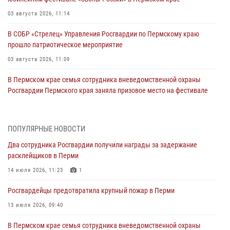
03 августа 2026, 11:14
В СОБР «Стрелец» Управления Росгвардии по Пермскому краю
прошло патриотическое мероприятие
03 августа 2026, 11:09
В Пермском крае семья сотрудника вневедомственной охраны
Росгвардии Пермского края заняла призовое место на фестивале
«Бородачи в Бородулино»
03 августа 2026, 11:06
1
ПОПУЛЯРНЫЕ НОВОСТИ
В Пермском крае росгвардейцы провели «Урок мужества» для
Два сотрудника Росгвардии получили награды за задержание
юных спортсменов
расклейщиков в Перми
03 августа 2026, 10:59
1
14 июля 2026, 11:23
1
Росгвардеец спас тонущую женщину в Пермском крае
Росгвардейцы предотвратила крупный пожар в Перми
30 июля 2026, 05:19
13 июля 2026, 09:40
Сотрудники Росгвардии приняли участие в торжественном
В Пермском крае семья сотрудника вневедомственной охраны
богослужении в Перми