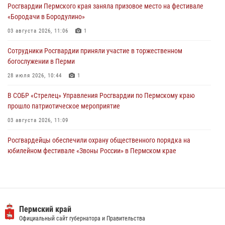
Росгвардии Пермского края заняла призовое место на фестивале
28 июля 2026, 10:44
1
«Бородачи в Бородулино»
Росгвардейцы оказали силовую поддержку при задержании
03 августа 2026, 11:06
1
участников преступной группы в Пермском крае
Сотрудники Росгвардии приняли участие в торжественном
28 июля 2026, 06:15
богослужении в Перми
28 июля 2026, 10:44
1
В СОБР «Стрелец» Управления Росгвардии по Пермскому краю
прошло патриотическое мероприятие
03 августа 2026, 11:09
Росгвардейцы обеспечили охрану общественного порядка на
юбилейном фестивале «Звоны России» в Пермском крае
03 августа 2026, 11:14
Заместитель директора Росгвардии Герой России генерал-
полковник Алексей Кузьменков поздравил специалистов
ветеринарно-санитарной службы с годовщиной образования
Пермский край
Официальный сайт губернатора и Правительства
13 июля 2026, 10:43