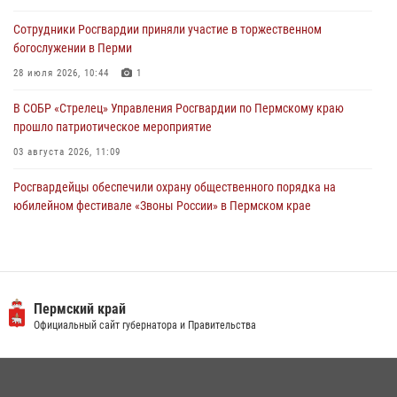
участников преступной группы в Пермском крае
Сотрудники Росгвардии приняли участие в торжественном
28 июля 2026, 06:15
богослужении в Перми
28 июля 2026, 10:44
1
В СОБР «Стрелец» Управления Росгвардии по Пермскому краю
прошло патриотическое мероприятие
03 августа 2026, 11:09
Росгвардейцы обеспечили охрану общественного порядка на
юбилейном фестивале «Звоны России» в Пермском крае
03 августа 2026, 11:14
Заместитель директора Росгвардии Герой России генерал-
полковник Алексей Кузьменков поздравил специалистов
ветеринарно-санитарной службы с годовщиной образования
Пермский край
Официальный сайт губернатора и Правительства
13 июля 2026, 10:43
В Росгвардии прошла военно-научная конференция по обобщению
боевого опыта