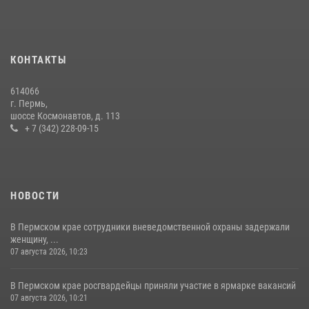
09 июля 2026, 06:36
Росгвардеец спас тонущую женщину в Пермском крае
30 июля 2026, 05:19
КОНТАКТЫ
Росгвардейцы провели познавательный урок для юных пермяков
614066
17 июля 2026, 10:34
2
г. Пермь,
шоссе Космонавтов, д. 113
+ 7 (342) 228-09-15
НОВОСТИ
В Пермском крае сотрудники вневедомственной охраны задержали
женщину, ...
07 августа 2026, 10:23
В Пермском крае росгвардейцы приняли участие в ярмарке вакансий
07 августа 2026, 10:21