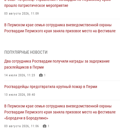
прошло патриотическое мероприятие
03 августа 2026, 11:09
В Пермском крае семья сотрудника вневедомственной охраны
Росгвардии Пермского края заняла призовое место на фестивале
«Бородачи в Бородулино»
03 августа 2026, 11:06
1
ПОПУЛЯРНЫЕ НОВОСТИ
В Пермском крае росгвардейцы провели «Урок мужества» для
Два сотрудника Росгвардии получили награды за задержание
юных спортсменов
расклейщиков в Перми
03 августа 2026, 10:59
1
14 июля 2026, 11:23
1
Росгвардеец спас тонущую женщину в Пермском крае
Росгвардейцы предотвратила крупный пожар в Перми
30 июля 2026, 05:19
13 июля 2026, 09:40
Сотрудники Росгвардии приняли участие в торжественном
В Пермском крае семья сотрудника вневедомственной охраны
богослужении в Перми
Росгвардии Пермского края заняла призовое место на фестивале
28 июля 2026, 10:44
1
«Бородачи в Бородулино»
Росгвардейцы оказали силовую поддержку при задержании
03 августа 2026, 11:06
1