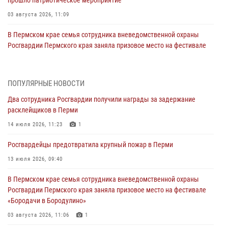
03 августа 2026, 11:09
В Пермском крае семья сотрудника вневедомственной охраны
Росгвардии Пермского края заняла призовое место на фестивале
«Бородачи в Бородулино»
03 августа 2026, 11:06
1
ПОПУЛЯРНЫЕ НОВОСТИ
В Пермском крае росгвардейцы провели «Урок мужества» для
Два сотрудника Росгвардии получили награды за задержание
юных спортсменов
расклейщиков в Перми
03 августа 2026, 10:59
1
14 июля 2026, 11:23
1
Росгвардеец спас тонущую женщину в Пермском крае
Росгвардейцы предотвратила крупный пожар в Перми
30 июля 2026, 05:19
13 июля 2026, 09:40
Сотрудники Росгвардии приняли участие в торжественном
В Пермском крае семья сотрудника вневедомственной охраны
богослужении в Перми
Росгвардии Пермского края заняла призовое место на фестивале
28 июля 2026, 10:44
1
«Бородачи в Бородулино»
Росгвардейцы оказали силовую поддержку при задержании
03 августа 2026, 11:06
1
участников преступной группы в Пермском крае