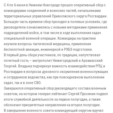
С 4 по 6 июня в Нижнем Новгороде прошел оперативный сбор с
командирами соединений и воинских частей, начальниками
территориальных управлений Приволжского округа Росгвардии.
Большую часть времени сбор проходил в полевых условиях, где
руководители ознакомились с новыми методиками применения
подразделений войск, в том числе в ходе выполнения задач
специальной военной операции. Командиры на практике
изучили вопросы тактической медицины, применения
беспилотной авиации, инженерной и РХБЗ-подготовки.
В первый день сбора участников, по традиции, напутствовал
почетный гость – митрополит Нижегородский и Арзамасский
Георгий. Владыка подчеркнул важность взаимодействия РПЦ и
Росгвардии в вопросах духовного окормления военнослужащих
и сотрудников ведомства, как при повседневном выполнении
задач, так и в зоне СВО.
Завершился оперативный сбор руководящего состава военным
советом, на котором генерал-лейтенант Сергей Просяник подвел
итоги служебной деятельности за первое полугодие, а также
обозначил приоритетные направления на второе полугодие.
В завершение военного совета командующий округом вручил