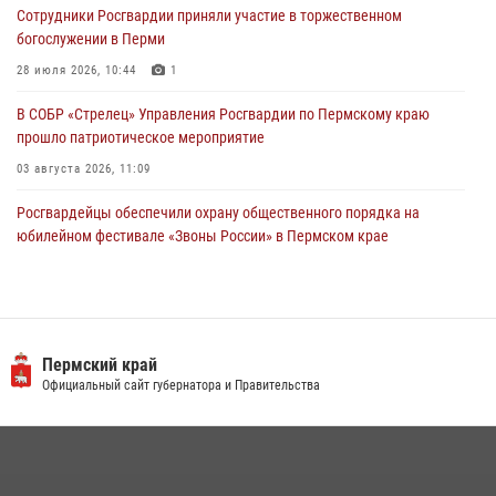
Сотрудники Росгвардии приняли участие в торжественном
28 июля 2026, 06:15
богослужении в Перми
28 июля 2026, 10:44
1
В СОБР «Стрелец» Управления Росгвардии по Пермскому краю
прошло патриотическое мероприятие
03 августа 2026, 11:09
Росгвардейцы обеспечили охрану общественного порядка на
юбилейном фестивале «Звоны России» в Пермском крае
03 августа 2026, 11:14
Заместитель директора Росгвардии Герой России генерал-
полковник Алексей Кузьменков поздравил специалистов
ветеринарно-санитарной службы с годовщиной образования
Пермский край
Официальный сайт губернатора и Правительства
13 июля 2026, 10:43
Росгвардеец спас тонущую женщину в Пермском крае
30 июля 2026, 05:19