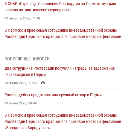
В СОБР «Стрелец» Управления Росгвардии по Пермскому краю
прошло патриотическое мероприятие
03 августа 2026, 11:09
В Пермском крае семья сотрудника вневедомственной охраны
Росгвардии Пермского края заняла призовое место на фестивале
«Бородачи в Бородулино»
03 августа 2026, 11:06
1
ПОПУЛЯРНЫЕ НОВОСТИ
В Пермском крае росгвардейцы провели «Урок мужества» для
Два сотрудника Росгвардии получили награды за задержание
юных спортсменов
расклейщиков в Перми
03 августа 2026, 10:59
1
14 июля 2026, 11:23
1
Росгвардеец спас тонущую женщину в Пермском крае
Росгвардейцы предотвратила крупный пожар в Перми
30 июля 2026, 05:19
13 июля 2026, 09:40
Сотрудники Росгвардии приняли участие в торжественном
В Пермском крае семья сотрудника вневедомственной охраны
богослужении в Перми
Росгвардии Пермского края заняла призовое место на фестивале
28 июля 2026, 10:44
1
«Бородачи в Бородулино»