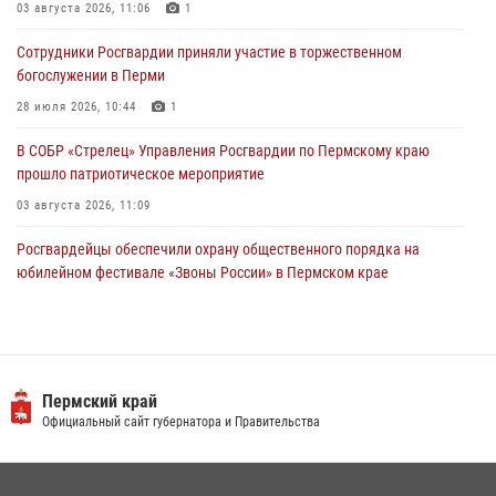
Росгвардейцы оказали силовую поддержку при задержании
03 августа 2026, 11:06
1
участников преступной группы в Пермском крае
Сотрудники Росгвардии приняли участие в торжественном
28 июля 2026, 06:15
богослужении в Перми
28 июля 2026, 10:44
1
В СОБР «Стрелец» Управления Росгвардии по Пермскому краю
прошло патриотическое мероприятие
03 августа 2026, 11:09
Росгвардейцы обеспечили охрану общественного порядка на
юбилейном фестивале «Звоны России» в Пермском крае
03 августа 2026, 11:14
Заместитель директора Росгвардии Герой России генерал-
полковник Алексей Кузьменков поздравил специалистов
ветеринарно-санитарной службы с годовщиной образования
Пермский край
Официальный сайт губернатора и Правительства
13 июля 2026, 10:43
Росгвардеец спас тонущую женщину в Пермском крае