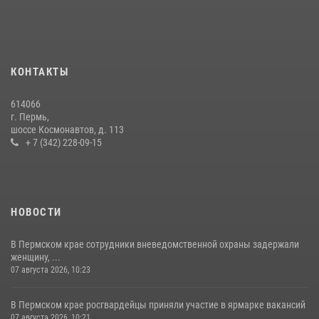
30 июля 2026, 05:19
Росгвардейцы провели познавательный урок для юных пермяков
17 июля 2026, 10:34
2
КОНТАКТЫ
Сотрудник СОБР «Стрелец» провели встречу в рамках
ведомственной акции «Каникулы с Росгвардией»
614066
24 июля 2026, 08:45
2
г. Пермь,
шоссе Космонавтов, д. 113
+ 7 (342) 228-09-15
НОВОСТИ
В Пермском крае сотрудники вневедомственной охраны задержали
женщину, ...
07 августа 2026, 10:23
В Пермском крае росгвардейцы приняли участие в ярмарке вакансий
07 августа 2026, 10:21