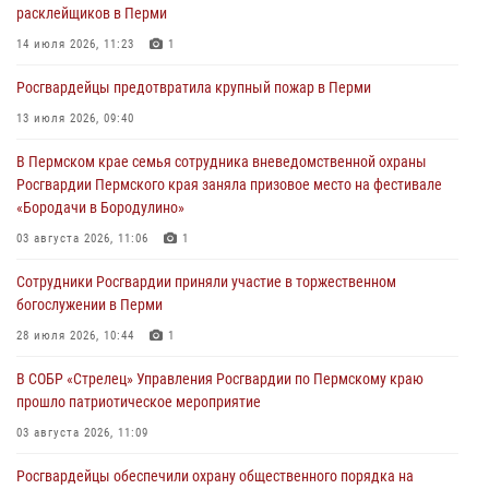
расклейщиков в Перми
03 августа 2026, 10:59
1
14 июля 2026, 11:23
1
Росгвардеец спас тонущую женщину в Пермском крае
Росгвардейцы предотвратила крупный пожар в Перми
30 июля 2026, 05:19
13 июля 2026, 09:40
Сотрудники Росгвардии приняли участие в торжественном
В Пермском крае семья сотрудника вневедомственной охраны
богослужении в Перми
Росгвардии Пермского края заняла призовое место на фестивале
28 июля 2026, 10:44
1
«Бородачи в Бородулино»
Росгвардейцы оказали силовую поддержку при задержании
03 августа 2026, 11:06
1
участников преступной группы в Пермском крае
Сотрудники Росгвардии приняли участие в торжественном
28 июля 2026, 06:15
богослужении в Перми
28 июля 2026, 10:44
1
В СОБР «Стрелец» Управления Росгвардии по Пермскому краю
прошло патриотическое мероприятие
03 августа 2026, 11:09
Росгвардейцы обеспечили охрану общественного порядка на