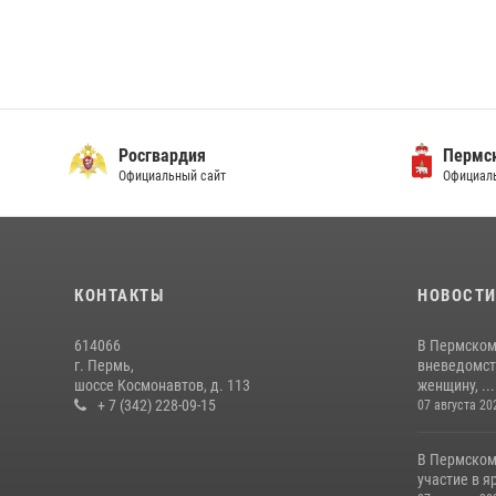
Росгвардия
Пермск
Официальный сайт
Официаль
КОНТАКТЫ
НОВОСТ
614066
В Пермском
г. Пермь,
вневедомст
шоссе Космонавтов, д. 113
женщину, ...
+ 7 (342) 228-09-15
07 августа 20
В Пермском
участие в 