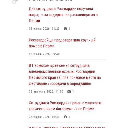
В Пермском крае семья сотрудника
Два сотрудника Росгвардии получили
вневедомственной охраны Росгвардии
награды за задержание расклейщиков в
Пермского края заняла призовое место на
Перми
фестивале «Бородачи в Бородулино»
14 июля 2026, 11:23
1
03 августа 2026, 11:06
1
Росгвардейцы предотвратила крупный
В Пермском крае росгвардейцы провели
пожар в Перми
«Урок мужества» для юных спортсменов
13 июля 2026, 09:40
03 августа 2026, 10:59
1
В Пермском крае семья сотрудника
Росгвардеец спас тонущую женщину в
вневедомственной охраны Росгвардии
Пермском крае
Пермского края заняла призовое место на
фестивале «Бородачи в Бородулино»
30 июля 2026, 05:19
03 августа 2026, 11:06
1
Сотрудники Росгвардии приняли участие в
торжественном богослужении в Перми
Сотрудники Росгвардии приняли участие в
торжественном богослужении в Перми
28 июля 2026, 10:44
1
28 июля 2026, 10:44
1
Росгвардейцы оказали силовую поддержку
при задержании участников преступной