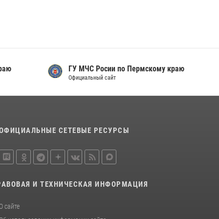
Росгвардейцы провели познавательный урок
для юных пермяков
17 июля 2026, 10:34
2
Сотрудник СОБР «Стрелец» провели встречу
в рамках ведомственной акции «Каникулы с
раю
ГУ МЧС Росии по Пермскому краю
Росгвардией»
Официальный сайт
24 июля 2026, 08:45
2
ОФИЦИАЛЬНЫЕ СЕТЕВЫЕ РЕСУРСЫ
РАВОВАЯ И ТЕХНИЧЕСКАЯ ИНФОРМАЦИЯ
О сайте