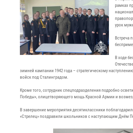
рамках п
национал
правопор
урок муж
Встреча 
бесприме
В ходе б
Отечеств
зимней кампании 1942 года – стратегическому наступлени
войск под Сталинградом.
Кроме того, сотрудник спецподразделения подробно освет
Победы», олицетворяющего мощь Красной Армии и возмезд
В завершение мероприятия десятиклассники поблагодарили 
«Стрелец» поздравили школьников с наступающим Днём П