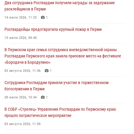
Два сотрудника Росгвардии получили награды за задержание
юных спортсменов
расклейщиков в Перми
03 августа 2026, 10:59
1
14 июля 2026, 11:23
1
Росгвардеец спас тонущую женщину в Пермском крае
Росгвардейцы предотвратила крупный пожар в Перми
30 июля 2026, 05:19
13 июля 2026, 09:40
Сотрудники Росгвардии приняли участие в торжественном
В Пермском крае семья сотрудника вневедомственной охраны
богослужении в Перми
Росгвардии Пермского края заняла призовое место на фестивале
28 июля 2026, 10:44
1
«Бородачи в Бородулино»
Росгвардейцы оказали силовую поддержку при задержании
03 августа 2026, 11:06
1
участников преступной группы в Пермском крае
Сотрудники Росгвардии приняли участие в торжественном
28 июля 2026, 06:15
богослужении в Перми
28 июля 2026, 10:44
1
В СОБР «Стрелец» Управления Росгвардии по Пермскому краю
прошло патриотическое мероприятие
03 августа 2026, 11:09