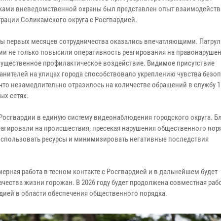
ками вневедомственной охраны был представлен опыт взаимодейств
рации Соликамского округа с Росгвардией.
ты первых месяцев сотрудничества оказались впечатляющими. Патрул
ии не только повысили оперативность реагирования на правонарушен
существенное профилактическое воздействие. Видимое присутствие
анителей на улицах города способствовало укреплению чувства безоп
 что незамедлительно отразилось на количестве обращений в службу 1
ых сетях.
 Росгвардии в единую систему видеонаблюдения городского округа. Б
агировали на происшествия, пресекая нарушения общественного пор
использовать ресурсы и минимизировать негативные последствия
ерная работа в тесном контакте с Росгвардией и в дальнейшем будет
ества жизни горожан. В 2026 году будет продолжена совместная раб
дией в области обеспечения общественного порядка.