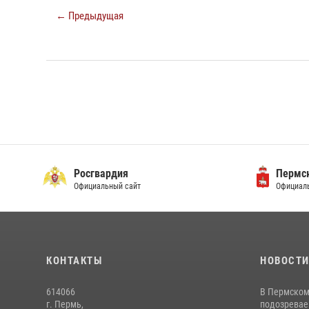
← Предыдущая
Росгвардия
Пермск
Официальный сайт
Официаль
КОНТАКТЫ
НОВОСТ
614066
В Пермском
г. Пермь,
подозреваем