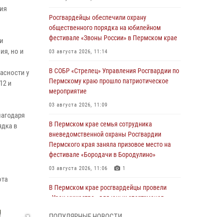
ия
Росгвардейцы обеспечили охрану
общественного порядка на юбилейном
фестивале «Звоны России» в Пермском крае
и
ия, но и
03 августа 2026, 11:14
В СОБР «Стрелец» Управления Росгвардии по
асности у
Пермскому краю прошло патриотическое
12 и
мероприятие
03 августа 2026, 11:09
лагодаря
В Пермском крае семья сотрудника
ядка в
вневедомственной охраны Росгвардии
Пермского края заняла призовое место на
фестивале «Бородачи в Бородулино»
03 августа 2026, 11:06
1
ота
В Пермском крае росгвардейцы провели
«Урок мужества» для юных спортсменов
03 августа 2026, 10:59
1
ПОПУЛЯРНЫЕ НОВОСТИ