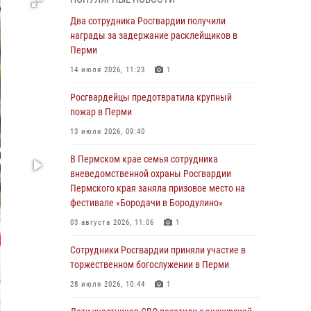
Росгвардеец спас тонущую женщину в
Два сотрудника Росгвардии получили
Пермском крае
награды за задержание расклейщиков в
Перми
30 июля 2026, 05:19
14 июля 2026, 11:23
1
Сотрудники Росгвардии приняли участие в
торжественном богослужении в Перми
Росгвардейцы предотвратила крупный
пожар в Перми
28 июля 2026, 10:44
1
13 июля 2026, 09:40
Росгвардейцы оказали силовую поддержку
при задержании участников преступной
В Пермском крае семья сотрудника
группы в Пермском крае
вневедомственной охраны Росгвардии
Пермского края заняла призовое место на
28 июля 2026, 06:15
фестивале «Бородачи в Бородулино»
Сотрудник СОБР «Стрелец» провели встречу
03 августа 2026, 11:06
1
в рамках ведомственной акции «Каникулы с
Росгвардией»
Сотрудники Росгвардии приняли участие в
торжественном богослужении в Перми
24 июля 2026, 08:45
2
28 июля 2026, 10:44
1
Юные защитники порядка: росгвардейцы
провели день в клубе «Апельсин» города