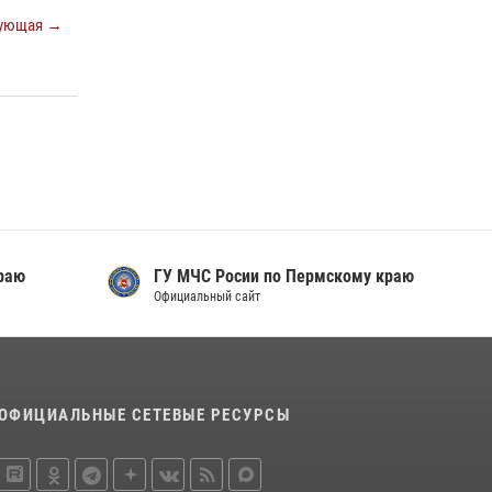
Заместитель директора Росгвардии Герой
ующая →
России генерал-полковник Алексей
Кузьменков поздравил специалистов
ветеринарно-санитарной службы с
годовщиной образования
13 июля 2026, 10:43
В Пермском крае росгвардейцы приняли
участие в ярмарке вакансий
07 июля 2026, 09:52
раю
ГУ МЧС Росии по Пермскому краю
Официальный сайт
ОФИЦИАЛЬНЫЕ СЕТЕВЫЕ РЕСУРСЫ