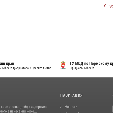
След
ий край
ГУ МВД по Пермскому к
ный сайт губернатора и Правительства
Официальный сайт
И
НАВИГАЦИЯ
 крае росгвардейцы задержали
Новости
ого в нанесении ноже...