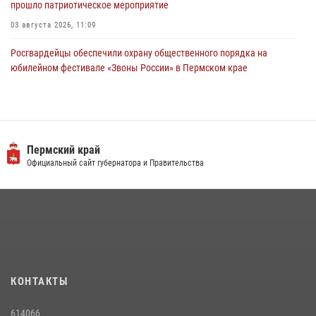
прошло патриотическое мероприятие
03 августа 2026, 11:09
Росгвардейцы обеспечили охрану общественного порядка на
юбилейном фестивале «Звоны России» в Пермском крае
03 августа 2026, 11:14
Заместитель директора Росгвардии Герой России генерал-
полковник Алексей Кузьменков поздравил специалистов
ветеринарно-санитарной службы с годовщиной образования
Пермский край
Официальный сайт губернатора и Правительства
13 июля 2026, 10:43
Росгвардеец спас тонущую женщину в Пермском крае
30 июля 2026, 05:19
Росгвардейцы провели познавательный урок для юных пермяков
17 июля 2026, 10:34
2
КОНТАКТЫ
Сотрудник СОБР «Стрелец» провели встречу в рамках
ведомственной акции «Каникулы с Росгвардией»
614066