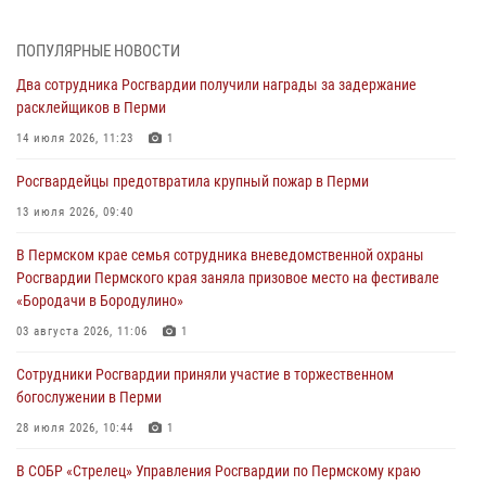
03 августа 2026, 11:06
1
ПОПУЛЯРНЫЕ НОВОСТИ
В Пермском крае росгвардейцы провели «Урок мужества» для
Два сотрудника Росгвардии получили награды за задержание
юных спортсменов
расклейщиков в Перми
03 августа 2026, 10:59
1
14 июля 2026, 11:23
1
Росгвардеец спас тонущую женщину в Пермском крае
Росгвардейцы предотвратила крупный пожар в Перми
30 июля 2026, 05:19
13 июля 2026, 09:40
Сотрудники Росгвардии приняли участие в торжественном
В Пермском крае семья сотрудника вневедомственной охраны
богослужении в Перми
Росгвардии Пермского края заняла призовое место на фестивале
28 июля 2026, 10:44
1
«Бородачи в Бородулино»
Росгвардейцы оказали силовую поддержку при задержании
03 августа 2026, 11:06
1
участников преступной группы в Пермском крае
Сотрудники Росгвардии приняли участие в торжественном
28 июля 2026, 06:15
богослужении в Перми
28 июля 2026, 10:44
1
В СОБР «Стрелец» Управления Росгвардии по Пермскому краю