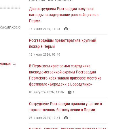
В Пермском крае семья сотрудника
Два сотрудника Росгвардии получили
вневедомственной охраны Росгвардии
награды за задержание расклейщиков в
Пермского края заняла призовое место на
Перми
фестивале «Бородачи в Бородулино»
мскому краю
14 июля 2026, 11:23
1
03 августа 2026, 11:06
1
Росгвардейцы предотвратила крупный
В Пермском крае росгвардейцы провели
пожар в Перми
«Урок мужества» для юных спортсменов
13 июля 2026, 09:40
03 августа 2026, 10:59
1
ующая →
В Пермском крае семья сотрудника
Росгвардеец спас тонущую женщину в
вневедомственной охраны Росгвардии
Пермском крае
Пермского края заняла призовое место на
фестивале «Бородачи в Бородулино»
30 июля 2026, 05:19
03 августа 2026, 11:06
1
Сотрудники Росгвардии приняли участие в
торжественном богослужении в Перми
Сотрудники Росгвардии приняли участие в
торжественном богослужении в Перми
28 июля 2026, 10:44
1
28 июля 2026, 10:44
1
Росгвардейцы оказали силовую поддержку
при задержании участников преступной