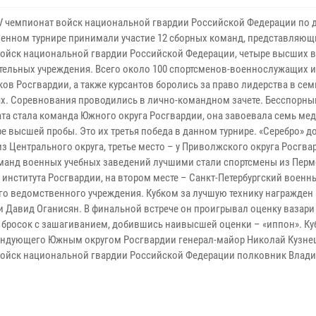
V чемпионат войск национальной гвардии Российской Федерации по 
енном турнире принимали участие 12 сборных команд, представляющ
войск национальной гвардии Российской Федерации, четыре высших 
тельных учреждения. Всего около 100 спортсменов-военнослужащих и
ков Росгвардии, а также курсантов боролись за право лидерства в се
ях. Соревнования проводились в лично-командном зачете. Бесспорн
та стала команда Южного округа Росгвардии, она завоевала семь мед
е высшей пробы. Это их третья победа в данном турнире. «Серебро» д
з Центрального округа, третье место – у Приволжского округа Росгва
манд военных учебных заведений лучшими стали спортсмены из Перм
 института Росгвардии, на втором месте – Санкт-Петербургский военн
ого ведомственного учреждения. Кубком за лучшую технику награжден
Давид Оганисян. В финальной встрече он проигрывал оценку вазари 
л бросок с зашагиванием, добившись наивысшей оценки – «иппон». Ку
андующего Южным округом Росгвардии генерал-майор Николай Кузне
войск национальной гвардии Российской Федерации полковник Влад