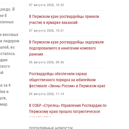
07 августа 2026, 10:23
дзюдо. В
ие 8
В Пермском крае росгвардейцы приняли
военных
участие в ярмарке вакансий
07 августа 2026, 10:21
ми весовых
ым лидером
В Пермском крае росгвардейцы задержали
алей, из
подозреваемого в нанесении ножевого
осталось
ранения
рдии.
05 августа 2026, 09:56
ского
ый
Росгвардейцы обеспечили охрану
общественного порядка на юбилейном
и за 4
фестивале «Звоны России» в Пермском крае
бки и
03 августа 2026, 11:14
цов,
имир
В СОБР «Стрелец» Управления Росгвардии по
Пермскому краю прошло патриотическое
мероприятие
03 августа 2026, 11:09
ПОПУЛЯРНЫЕ НОВОСТИ