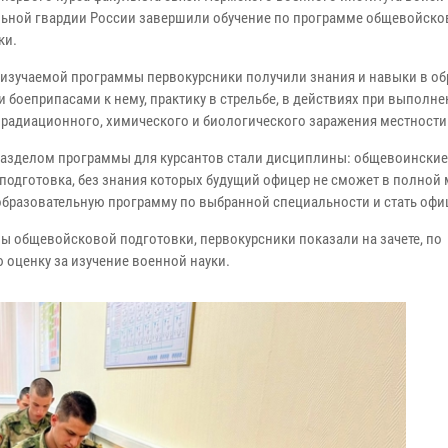
ьной гвардии России завершили обучение по программе общевойско
ки.
 изучаемой программы первокурсники получили знания и навыки в о
 боеприпасами к нему, практику в стрельбе, в действиях при выполне
 радиационного, химического и биологического заражения местности
азделом программы для курсантов стали дисциплины: общевоинские
 подготовка, без знания которых будущий офицер не сможет в полной 
образовательную программу по выбранной специальности и стать офи
ы общевойсковой подготовки, первокурсники показали на зачете, по
 оценку за изучение военной науки.