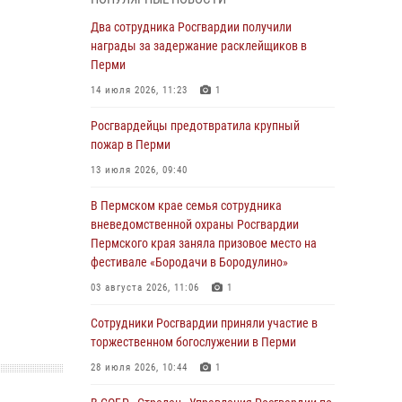
В Пермском крае семья сотрудника
Два сотрудника Росгвардии получили
вневедомственной охраны Росгвардии
награды за задержание расклейщиков в
Пермского края заняла призовое место на
Перми
фестивале «Бородачи в Бородулино»
14 июля 2026, 11:23
1
03 августа 2026, 11:06
1
Росгвардейцы предотвратила крупный
В Пермском крае росгвардейцы провели
пожар в Перми
«Урок мужества» для юных спортсменов
13 июля 2026, 09:40
03 августа 2026, 10:59
1
В Пермском крае семья сотрудника
Росгвардеец спас тонущую женщину в
вневедомственной охраны Росгвардии
Пермском крае
Пермского края заняла призовое место на
фестивале «Бородачи в Бородулино»
30 июля 2026, 05:19
03 августа 2026, 11:06
1
Сотрудники Росгвардии приняли участие в
торжественном богослужении в Перми
Сотрудники Росгвардии приняли участие в
торжественном богослужении в Перми
28 июля 2026, 10:44
1
28 июля 2026, 10:44
1
Росгвардейцы оказали силовую поддержку
при задержании участников преступной