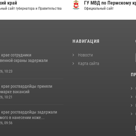
ий край
ГУ МВД по Пермскому к
ный сайт губернатора и Правительства
Официальный сайт
И
НАВИГАЦИЯ
 крае сотрудники
Новости
венной охраны задержали
Карта сайта
26, 10:23
П
 крае росгвардейцы приняли
ярмарке вакансий
26, 10:21
 крае росгвардейцы задержали
ого в нанесении ноже...
26, 09:56