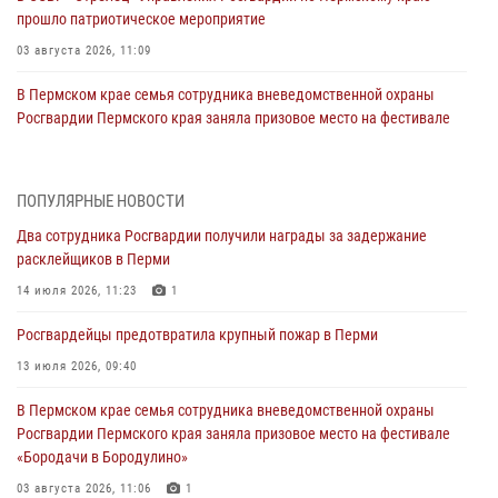
прошло патриотическое мероприятие
03 августа 2026, 11:09
В Пермском крае семья сотрудника вневедомственной охраны
Росгвардии Пермского края заняла призовое место на фестивале
«Бородачи в Бородулино»
03 августа 2026, 11:06
1
ПОПУЛЯРНЫЕ НОВОСТИ
В Пермском крае росгвардейцы провели «Урок мужества» для
Два сотрудника Росгвардии получили награды за задержание
юных спортсменов
расклейщиков в Перми
03 августа 2026, 10:59
1
14 июля 2026, 11:23
1
Росгвардеец спас тонущую женщину в Пермском крае
Росгвардейцы предотвратила крупный пожар в Перми
30 июля 2026, 05:19
13 июля 2026, 09:40
Сотрудники Росгвардии приняли участие в торжественном
В Пермском крае семья сотрудника вневедомственной охраны
богослужении в Перми
Росгвардии Пермского края заняла призовое место на фестивале
28 июля 2026, 10:44
1
«Бородачи в Бородулино»
Росгвардейцы оказали силовую поддержку при задержании
03 августа 2026, 11:06
1