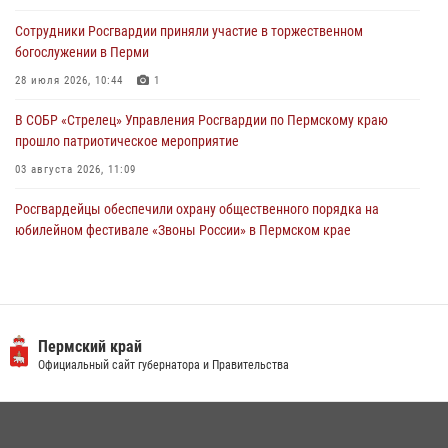
участников преступной группы в Пермском крае
Сотрудники Росгвардии приняли участие в торжественном
28 июля 2026, 06:15
богослужении в Перми
28 июля 2026, 10:44
1
В СОБР «Стрелец» Управления Росгвардии по Пермскому краю
прошло патриотическое мероприятие
03 августа 2026, 11:09
Росгвардейцы обеспечили охрану общественного порядка на
юбилейном фестивале «Звоны России» в Пермском крае
03 августа 2026, 11:14
Заместитель директора Росгвардии Герой России генерал-
полковник Алексей Кузьменков поздравил специалистов
ветеринарно-санитарной службы с годовщиной образования
Пермский край
Официальный сайт губернатора и Правительства
13 июля 2026, 10:43
Росгвардеец спас тонущую женщину в Пермском крае
30 июля 2026, 05:19