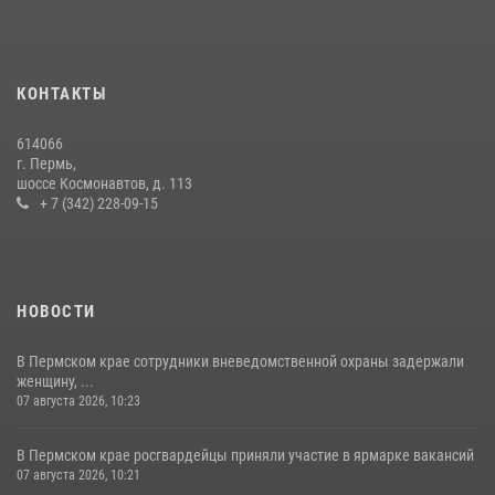
Росгвардейцы провели познавательный урок для юных пермяков
17 июля 2026, 10:34
2
КОНТАКТЫ
Сотрудник СОБР «Стрелец» провели встречу в рамках
ведомственной акции «Каникулы с Росгвардией»
614066
24 июля 2026, 08:45
2
г. Пермь,
шоссе Космонавтов, д. 113
+ 7 (342) 228-09-15
НОВОСТИ
В Пермском крае сотрудники вневедомственной охраны задержали
женщину, ...
07 августа 2026, 10:23
В Пермском крае росгвардейцы приняли участие в ярмарке вакансий
07 августа 2026, 10:21