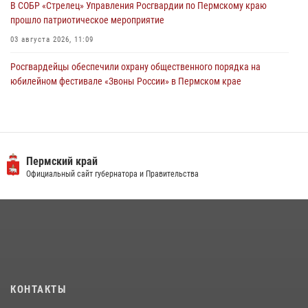
В СОБР «Стрелец» Управления Росгвардии по Пермскому краю
прошло патриотическое мероприятие
03 августа 2026, 11:09
Росгвардейцы обеспечили охрану общественного порядка на
юбилейном фестивале «Звоны России» в Пермском крае
03 августа 2026, 11:14
Заместитель директора Росгвардии Герой России генерал-
полковник Алексей Кузьменков поздравил специалистов
ветеринарно-санитарной службы с годовщиной образования
Пермский край
Официальный сайт губернатора и Правительства
13 июля 2026, 10:43
В Росгвардии прошла военно-научная конференция по обобщению
боевого опыта
09 июля 2026, 06:36
Росгвардеец спас тонущую женщину в Пермском крае
30 июля 2026, 05:19
КОНТАКТЫ