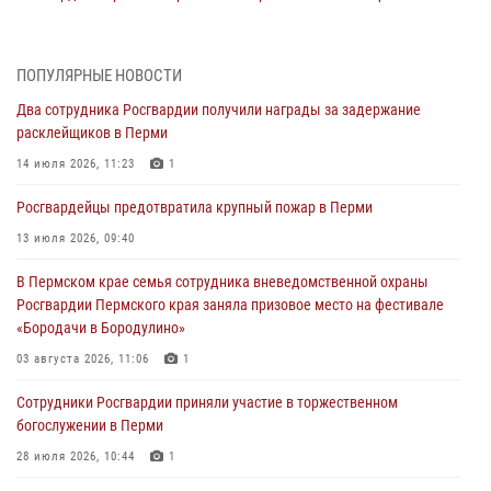
«Бородачи в Бородулино»
03 августа 2026, 11:06
1
ПОПУЛЯРНЫЕ НОВОСТИ
В Пермском крае росгвардейцы провели «Урок мужества» для
Два сотрудника Росгвардии получили награды за задержание
юных спортсменов
расклейщиков в Перми
03 августа 2026, 10:59
1
14 июля 2026, 11:23
1
Росгвардеец спас тонущую женщину в Пермском крае
Росгвардейцы предотвратила крупный пожар в Перми
30 июля 2026, 05:19
13 июля 2026, 09:40
Сотрудники Росгвардии приняли участие в торжественном
В Пермском крае семья сотрудника вневедомственной охраны
богослужении в Перми
Росгвардии Пермского края заняла призовое место на фестивале
28 июля 2026, 10:44
1
«Бородачи в Бородулино»
Росгвардейцы оказали силовую поддержку при задержании
03 августа 2026, 11:06
1
участников преступной группы в Пермском крае
Сотрудники Росгвардии приняли участие в торжественном
28 июля 2026, 06:15
богослужении в Перми
28 июля 2026, 10:44
1