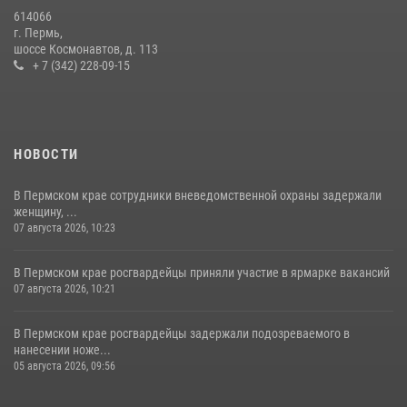
Росгвардейцы провели познавательный урок для юных пермяков
614066
17 июля 2026, 10:34
2
г. Пермь,
шоссе Космонавтов, д. 113
+ 7 (342) 228-09-15
НОВОСТИ
В Пермском крае сотрудники вневедомственной охраны задержали
женщину, ...
07 августа 2026, 10:23
В Пермском крае росгвардейцы приняли участие в ярмарке вакансий
07 августа 2026, 10:21
В Пермском крае росгвардейцы задержали подозреваемого в
нанесении ноже...
05 августа 2026, 09:56