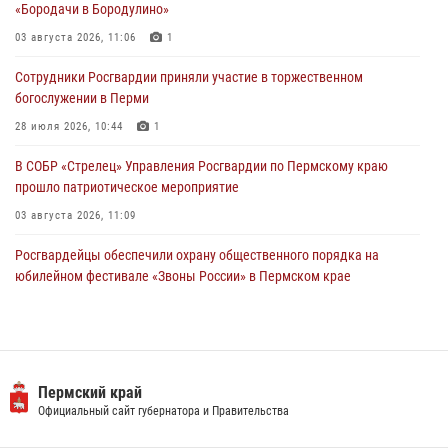
«Бородачи в Бородулино»
Росгвардейцы оказали силовую поддержку при задержании
03 августа 2026, 11:06
1
участников преступной группы в Пермском крае
Сотрудники Росгвардии приняли участие в торжественном
28 июля 2026, 06:15
богослужении в Перми
28 июля 2026, 10:44
1
В СОБР «Стрелец» Управления Росгвардии по Пермскому краю
прошло патриотическое мероприятие
03 августа 2026, 11:09
Росгвардейцы обеспечили охрану общественного порядка на
юбилейном фестивале «Звоны России» в Пермском крае
03 августа 2026, 11:14
Заместитель директора Росгвардии Герой России генерал-
полковник Алексей Кузьменков поздравил специалистов
ветеринарно-санитарной службы с годовщиной образования
Пермский край
Официальный сайт губернатора и Правительства
13 июля 2026, 10:43