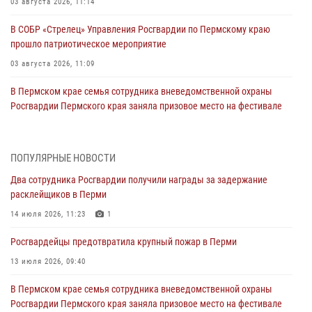
03 августа 2026, 11:14
В СОБР «Стрелец» Управления Росгвардии по Пермскому краю
прошло патриотическое мероприятие
03 августа 2026, 11:09
В Пермском крае семья сотрудника вневедомственной охраны
Росгвардии Пермского края заняла призовое место на фестивале
«Бородачи в Бородулино»
03 августа 2026, 11:06
1
ПОПУЛЯРНЫЕ НОВОСТИ
В Пермском крае росгвардейцы провели «Урок мужества» для
Два сотрудника Росгвардии получили награды за задержание
юных спортсменов
расклейщиков в Перми
03 августа 2026, 10:59
1
14 июля 2026, 11:23
1
Росгвардеец спас тонущую женщину в Пермском крае
Росгвардейцы предотвратила крупный пожар в Перми
30 июля 2026, 05:19
13 июля 2026, 09:40
Сотрудники Росгвардии приняли участие в торжественном
В Пермском крае семья сотрудника вневедомственной охраны
богослужении в Перми
Росгвардии Пермского края заняла призовое место на фестивале
28 июля 2026, 10:44
1