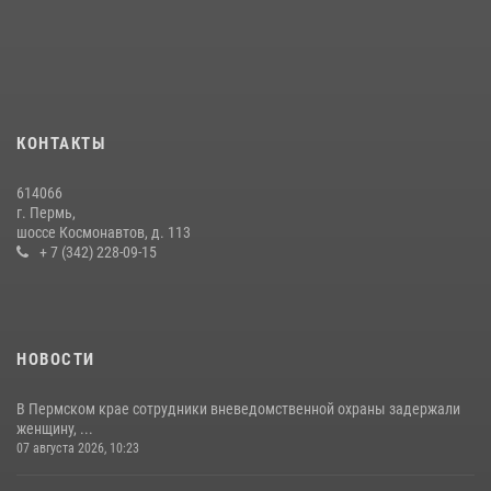
Росгвардейцы провели познавательный урок для юных пермяков
17 июля 2026, 10:34
2
В Росгвардии прошла военно-научная конференция по обобщению
боевого опыта
09 июля 2026, 06:36
КОНТАКТЫ
Росгвардеец спас тонущую женщину в Пермском крае
614066
30 июля 2026, 05:19
г. Пермь,
шоссе Космонавтов, д. 113
+ 7 (342) 228-09-15
НОВОСТИ
В Пермском крае сотрудники вневедомственной охраны задержали
женщину, ...
07 августа 2026, 10:23