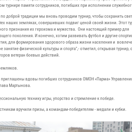
ом турнире памяти сотрудников, погибших при исполнении служебног
, по доброй традиции мы вновь проводим турнир, чтобы сохранить све
 тех наших земляках, совершивших подвиг ценой своей жизни. Этот ту
ного признания их героизма и мужества. Они настоящий пример для
ющего поколения. И конечно, хотим развивать футбол и другие спорт
тия, для формирования здорового образа жизни населения и вовлече
е занятие физической культуры и спорта",- отметил, открывая турнир, 
торов ветеран боевых действий.
земляков.
ли приглашены вдовы погибших сотрудников ОМОН «Парма» Управлени
лава Мартынова.
ссиональную технику игры, упорство и стремление к победе.
тникам вручили призы, а командам-победителям - медали и кубки.