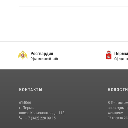
Росгвардия
Пермск
Официальный сайт
Официаль
КОНТАКТЫ
НОВОСТ
614066
В Пермском
г. Пермь,
вневедомст
шоссе Космонавтов, д. 113
женщину, ...
+ 7 (342) 228-09-15
07 августа 20