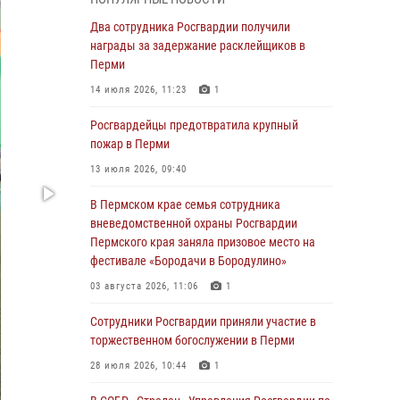
В Пермском крае семья сотрудника
Два сотрудника Росгвардии получили
вневедомственной охраны Росгвардии
награды за задержание расклейщиков в
Пермского края заняла призовое место на
Перми
фестивале «Бородачи в Бородулино»
14 июля 2026, 11:23
1
03 августа 2026, 11:06
1
Росгвардейцы предотвратила крупный
В Пермском крае росгвардейцы провели
пожар в Перми
«Урок мужества» для юных спортсменов
13 июля 2026, 09:40
03 августа 2026, 10:59
1
В Пермском крае семья сотрудника
Росгвардеец спас тонущую женщину в
вневедомственной охраны Росгвардии
Пермском крае
Пермского края заняла призовое место на
фестивале «Бородачи в Бородулино»
30 июля 2026, 05:19
03 августа 2026, 11:06
1
Сотрудники Росгвардии приняли участие в
торжественном богослужении в Перми
Сотрудники Росгвардии приняли участие в
торжественном богослужении в Перми
28 июля 2026, 10:44
1
28 июля 2026, 10:44
1
Росгвардейцы оказали силовую поддержку
при задержании участников преступной