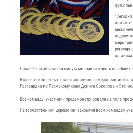
футбольн
"Сегодня
память о
бесконеч
подраста
мероприя
регулярно
организа
После была объявлена минута молчания в честь погибших 
В качестве почетных гостей спортивного мероприятия бы
Росгвардии по Пермскому краю Дениса Соколова и Станис
Все команды-участники продемонстрировали на поле профе
На торжественной церемонии закрытия всем командам-учас