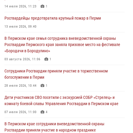
Росгвардейцы оказали силовую поддержку при задержании
14 июля 2026, 11:23
1
участников преступной группы в Пермском крае
Росгвардейцы предотвратила крупный пожар в Перми
28 июля 2026, 06:15
13 июля 2026, 09:40
Сотрудник СОБР «Стрелец» провели встречу в рамках
В Пермском крае семья сотрудника вневедомственной охраны
ведомственной акции «Каникулы с Росгвардией»
Росгвардии Пермского края заняла призовое место на фестивале
24 июля 2026, 08:45
2
«Бородачи в Бородулино»
Юные защитники порядка: росгвардейцы провели день в клубе
03 августа 2026, 11:06
1
«Апельсин» города Верещагино
Сотрудники Росгвардии приняли участие в торжественном
24 июля 2026, 08:43
богослужении в Перми
28 июля 2026, 10:44
1
Дети участников СВО посетили с экскурсией СОБР «Стрелец» и
комнату боевой славы Управления Росгвардии в Пермском крае
07 июля 2026, 11:00
4
В Пермском крае сотрудники вневедомственной охраны
Росгвардии приняли участие в народном празднике