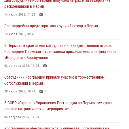
Два сотрудника Росгвардии получили награды за задержание
юных спортсменов
расклейщиков в Перми
03 августа 2026, 10:59
1
14 июля 2026, 11:23
1
Росгвардеец спас тонущую женщину в Пермском крае
Росгвардейцы предотвратила крупный пожар в Перми
30 июля 2026, 05:19
13 июля 2026, 09:40
Сотрудники Росгвардии приняли участие в торжественном
В Пермском крае семья сотрудника вневедомственной охраны
богослужении в Перми
Росгвардии Пермского края заняла призовое место на фестивале
28 июля 2026, 10:44
1
«Бородачи в Бородулино»
Росгвардейцы оказали силовую поддержку при задержании
03 августа 2026, 11:06
1
участников преступной группы в Пермском крае
Сотрудники Росгвардии приняли участие в торжественном
28 июля 2026, 06:15
богослужении в Перми
28 июля 2026, 10:44
1
В СОБР «Стрелец» Управления Росгвардии по Пермскому краю
прошло патриотическое мероприятие
03 августа 2026, 11:09
Росгвардейцы обеспечили охрану общественного порядка на