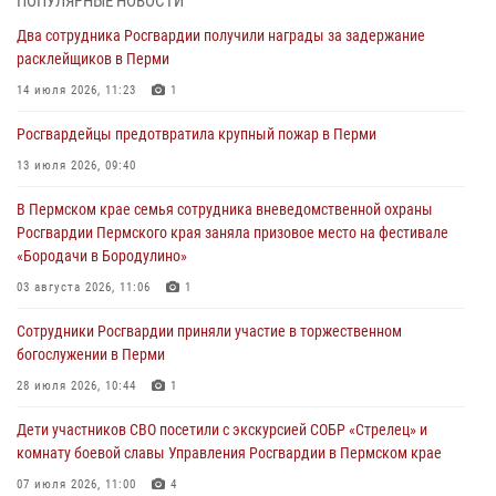
ПОПУЛЯРНЫЕ НОВОСТИ
богослужении в Перми
Два сотрудника Росгвардии получили награды за задержание
28 июля 2026, 10:44
1
расклейщиков в Перми
Росгвардейцы оказали силовую поддержку при задержании
14 июля 2026, 11:23
1
участников преступной группы в Пермском крае
Росгвардейцы предотвратила крупный пожар в Перми
28 июля 2026, 06:15
13 июля 2026, 09:40
Сотрудник СОБР «Стрелец» провели встречу в рамках
В Пермском крае семья сотрудника вневедомственной охраны
ведомственной акции «Каникулы с Росгвардией»
Росгвардии Пермского края заняла призовое место на фестивале
24 июля 2026, 08:45
2
«Бородачи в Бородулино»
Юные защитники порядка: росгвардейцы провели день в клубе
03 августа 2026, 11:06
1
«Апельсин» города Верещагино
Сотрудники Росгвардии приняли участие в торжественном
24 июля 2026, 08:43
богослужении в Перми
28 июля 2026, 10:44
1
Дети участников СВО посетили с экскурсией СОБР «Стрелец» и
комнату боевой славы Управления Росгвардии в Пермском крае
07 июля 2026, 11:00
4