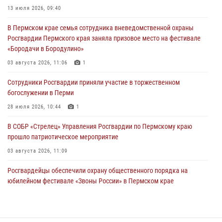
13 июля 2026, 09:40
Сотрудники Росгвардии приняли участие в торжественном
В Пермском крае семья сотрудника вневедомственной охраны
богослужении в Перми
Росгвардии Пермского края заняла призовое место на фестивале
28 июля 2026, 10:44
1
«Бородачи в Бородулино»
Росгвардейцы оказали силовую поддержку при задержании
03 августа 2026, 11:06
1
участников преступной группы в Пермском крае
Сотрудники Росгвардии приняли участие в торжественном
28 июля 2026, 06:15
богослужении в Перми
28 июля 2026, 10:44
1
В СОБР «Стрелец» Управления Росгвардии по Пермскому краю
прошло патриотическое мероприятие
03 августа 2026, 11:09
Росгвардейцы обеспечили охрану общественного порядка на
юбилейном фестивале «Звоны России» в Пермском крае
03 августа 2026, 11:14
Заместитель директора Росгвардии Герой России генерал-