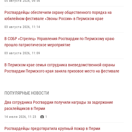
05 августа 2026, 09:56
Росгвардейцы обеспечили охрану общественного порядка на
юбилейном фестивале «Звоны России» в Пермском крае
03 августа 2026, 11:14
В СОБР «Стрелец» Управления Росгвардии по Пермскому краю
прошло патриотическое мероприятие
03 августа 2026, 11:09
В Пермском крае семья сотрудника вневедомственной охраны
Росгвардии Пермского края заняла призовое место на фестивале
«Бородачи в Бородулино»
03 августа 2026, 11:06
1
ПОПУЛЯРНЫЕ НОВОСТИ
В Пермском крае росгвардейцы провели «Урок мужества» для
Два сотрудника Росгвардии получили награды за задержание
юных спортсменов
расклейщиков в Перми
03 августа 2026, 10:59
1
14 июля 2026, 11:23
1
Росгвардеец спас тонущую женщину в Пермском крае
Росгвардейцы предотвратила крупный пожар в Перми
30 июля 2026, 05:19