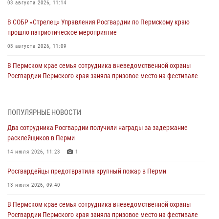
03 августа 2026, 11:14
В СОБР «Стрелец» Управления Росгвардии по Пермскому краю
прошло патриотическое мероприятие
03 августа 2026, 11:09
В Пермском крае семья сотрудника вневедомственной охраны
Росгвардии Пермского края заняла призовое место на фестивале
«Бородачи в Бородулино»
03 августа 2026, 11:06
1
ПОПУЛЯРНЫЕ НОВОСТИ
В Пермском крае росгвардейцы провели «Урок мужества» для
Два сотрудника Росгвардии получили награды за задержание
юных спортсменов
расклейщиков в Перми
03 августа 2026, 10:59
1
14 июля 2026, 11:23
1
Росгвардеец спас тонущую женщину в Пермском крае
Росгвардейцы предотвратила крупный пожар в Перми
30 июля 2026, 05:19
13 июля 2026, 09:40
Сотрудники Росгвардии приняли участие в торжественном
В Пермском крае семья сотрудника вневедомственной охраны
богослужении в Перми
Росгвардии Пермского края заняла призовое место на фестивале