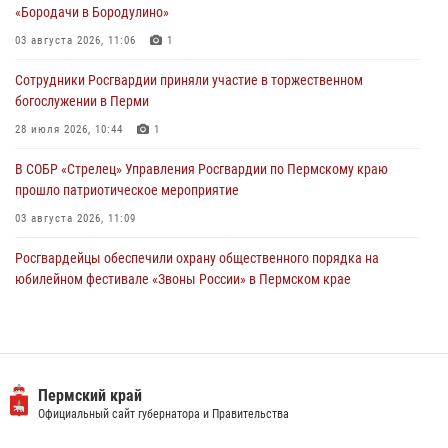
28 июля 2026, 10:44
1
«Бородачи в Бородулино»
Росгвардейцы оказали силовую поддержку при задержании
03 августа 2026, 11:06
1
участников преступной группы в Пермском крае
Сотрудники Росгвардии приняли участие в торжественном
28 июля 2026, 06:15
богослужении в Перми
28 июля 2026, 10:44
1
В СОБР «Стрелец» Управления Росгвардии по Пермскому краю
прошло патриотическое мероприятие
03 августа 2026, 11:09
Росгвардейцы обеспечили охрану общественного порядка на
юбилейном фестивале «Звоны России» в Пермском крае
03 августа 2026, 11:14
Заместитель директора Росгвардии Герой России генерал-
полковник Алексей Кузьменков поздравил специалистов
ветеринарно-санитарной службы с годовщиной образования
Пермский край
Официальный сайт губернатора и Правительства
13 июля 2026, 10:43