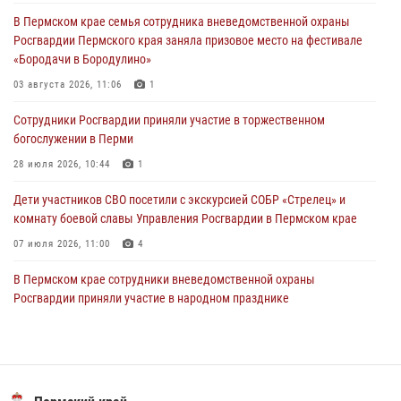
Сотрудник СОБР «Стрелец» провели встречу в рамках
В Пермском крае семья сотрудника вневедомственной охраны
ведомственной акции «Каникулы с Росгвардией»
Росгвардии Пермского края заняла призовое место на фестивале
24 июля 2026, 08:45
2
«Бородачи в Бородулино»
Юные защитники порядка: росгвардейцы провели день в клубе
03 августа 2026, 11:06
1
«Апельсин» города Верещагино
Сотрудники Росгвардии приняли участие в торжественном
24 июля 2026, 08:43
богослужении в Перми
28 июля 2026, 10:44
1
Дети участников СВО посетили с экскурсией СОБР «Стрелец» и
комнату боевой славы Управления Росгвардии в Пермском крае
07 июля 2026, 11:00
4
В Пермском крае сотрудники вневедомственной охраны
Росгвардии приняли участие в народном празднике
«Сабантуй-2026»
07 июля 2026, 10:02
3
В СОБР «Стрелец» Управления Росгвардии по Пермскому краю
прошло патриотическое мероприятие