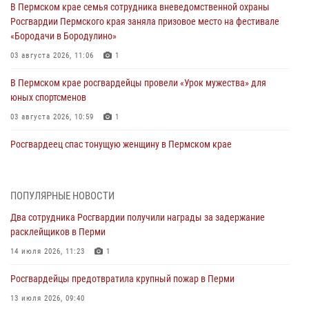
В Пермском крае семья сотрудника вневедомственной охраны
Росгвардии Пермского края заняла призовое место на фестивале
«Бородачи в Бородулино»
03 августа 2026, 11:06
1
В Пермском крае росгвардейцы провели «Урок мужества» для
юных спортсменов
03 августа 2026, 10:59
1
Росгвардеец спас тонущую женщину в Пермском крае
30 июля 2026, 05:19
Сотрудники Росгвардии приняли участие в торжественном
ПОПУЛЯРНЫЕ НОВОСТИ
богослужении в Перми
Два сотрудника Росгвардии получили награды за задержание
28 июля 2026, 10:44
1
расклейщиков в Перми
Росгвардейцы оказали силовую поддержку при задержании
14 июля 2026, 11:23
1
участников преступной группы в Пермском крае
Росгвардейцы предотвратила крупный пожар в Перми
28 июля 2026, 06:15
13 июля 2026, 09:40