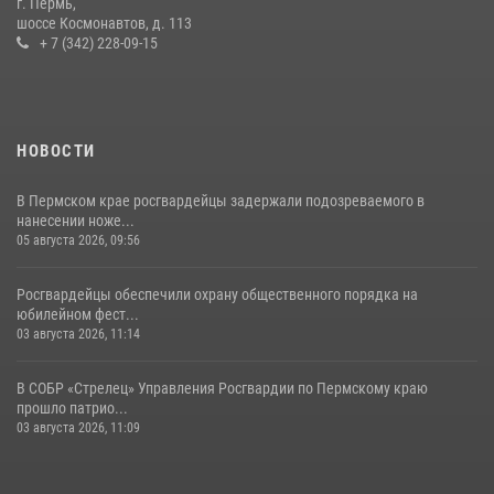
г. Пермь,
В Пермском крае росгвардейцы приняли участие в ярмарке
шоссе Космонавтов, д. 113
вакансий
+ 7 (342) 228-09-15
07 июля 2026, 09:52
НОВОСТИ
В Пермском крае росгвардейцы задержали подозреваемого в
нанесении ноже...
05 августа 2026, 09:56
Росгвардейцы обеспечили охрану общественного порядка на
юбилейном фест...
03 августа 2026, 11:14
В СОБР «Стрелец» Управления Росгвардии по Пермскому краю
прошло патрио...
03 августа 2026, 11:09