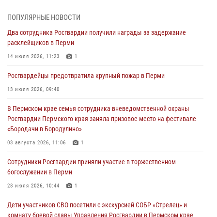
Сотрудники Росгвардии приняли участие в торжественном
ПОПУЛЯРНЫЕ НОВОСТИ
богослужении в Перми
Два сотрудника Росгвардии получили награды за задержание
28 июля 2026, 10:44
1
расклейщиков в Перми
Росгвардейцы оказали силовую поддержку при задержании
14 июля 2026, 11:23
1
участников преступной группы в Пермском крае
Росгвардейцы предотвратила крупный пожар в Перми
28 июля 2026, 06:15
13 июля 2026, 09:40
Сотрудник СОБР «Стрелец» провели встречу в рамках
В Пермском крае семья сотрудника вневедомственной охраны
ведомственной акции «Каникулы с Росгвардией»
Росгвардии Пермского края заняла призовое место на фестивале
24 июля 2026, 08:45
2
«Бородачи в Бородулино»
Юные защитники порядка: росгвардейцы провели день в клубе
03 августа 2026, 11:06
1
«Апельсин» города Верещагино
Сотрудники Росгвардии приняли участие в торжественном
24 июля 2026, 08:43
богослужении в Перми
28 июля 2026, 10:44
1
Дети участников СВО посетили с экскурсией СОБР «Стрелец» и
комнату боевой славы Управления Росгвардии в Пермском крае