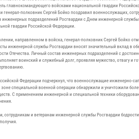
ель главнокомандующего войсками национальной гвардии Российск
и генерал-полковник Сергей Бойко поздравил военнослужащих, сотр
в инженерных подразделений Росгвардии с Днем инженерной службы
ьной гвардии Российской Федерации.
влении, направленном в войска, генерал-полковник Сергей Бойко отме
сты инженерной службы Росгвардии вносят значительный вклад в об
ости Отечества. Личный состав инженерных подразделений с достоин
ыполняет воинский и служебный долг, проявляя мужество, отвагу и го
ертвованию.
оссийской Федерации подчеркнул, что военнослужащие инженерно-са
в зоне специальной военной операции обнаружили и уничтожили боле
ществ. С применением инженерной и специальной техники оборудова
чения.
, сотрудникам и ветеранам инженерной службы Росгвардии бодрости 
ополучия.