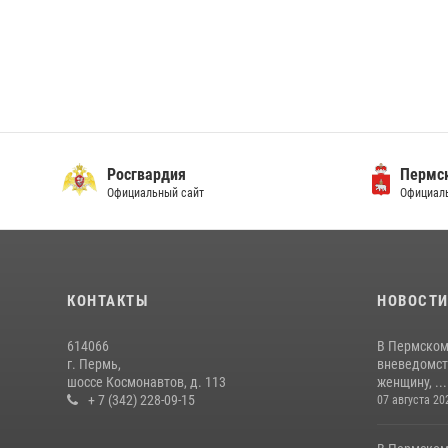
Росгвардия
Пермск
Официальный сайт
Официаль
КОНТАКТЫ
НОВОСТ
614066
В Пермском
г. Пермь,
вневедомст
шоссе Космонавтов, д. 113
женщину, ...
+ 7 (342) 228-09-15
07 августа 20