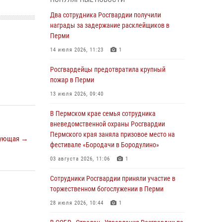
В Пермском крае семья сотрудника
Два сотрудника Росгвардии получили
вневедомственной охраны Росгвардии
награды за задержание расклейщиков в
Пермского края заняла призовое место на
Перми
фестивале «Бородачи в Бородулино»
14 июля 2026, 11:23
1
03 августа 2026, 11:06
1
Росгвардейцы предотвратила крупный
В Пермском крае росгвардейцы провели
пожар в Перми
«Урок мужества» для юных спортсменов
13 июля 2026, 09:40
03 августа 2026, 10:59
1
В Пермском крае семья сотрудника
Росгвардеец спас тонущую женщину в
вневедомственной охраны Росгвардии
Пермском крае
Пермского края заняла призовое место на
ующая →
фестивале «Бородачи в Бородулино»
30 июля 2026, 05:19
03 августа 2026, 11:06
1
Сотрудники Росгвардии приняли участие в
торжественном богослужении в Перми
Сотрудники Росгвардии приняли участие в
торжественном богослужении в Перми
28 июля 2026, 10:44
1
28 июля 2026, 10:44
1
Росгвардейцы оказали силовую поддержку
при задержании участников преступной