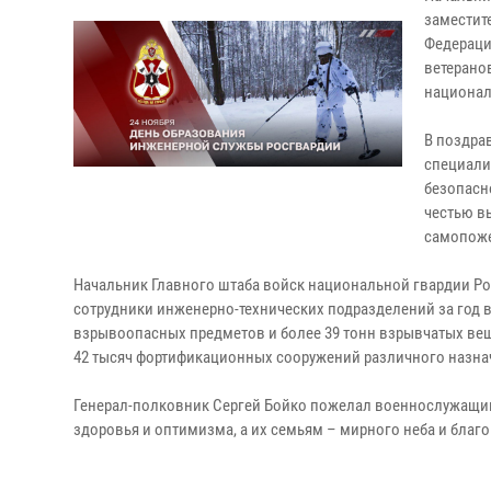
заместит
Федераци
ветерано
национал
В поздра
специали
безопасн
честью в
самопож
Начальник Главного штаба войск национальной гвардии Р
сотрудники инженерно-технических подразделений за год 
взрывоопасных предметов и более 39 тонн взрывчатых ве
42 тысяч фортификационных сооружений различного назна
Генерал-полковник Сергей Бойко пожелал военнослужащим
здоровья и оптимизма, а их семьям – мирного неба и благ