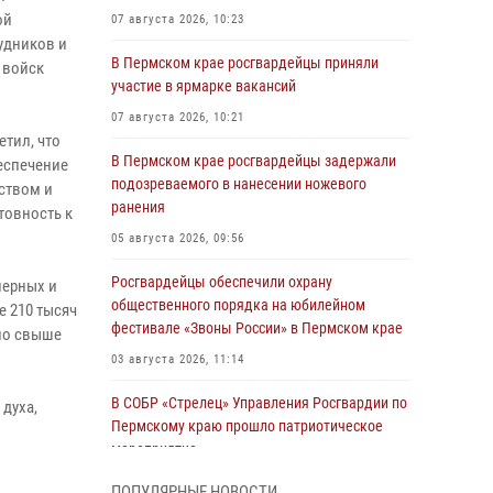
ой
07 августа 2026, 10:23
удников и
В Пермском крае росгвардейцы приняли
 войск
участие в ярмарке вакансий
07 августа 2026, 10:21
тил, что
В Пермском крае росгвардейцы задержали
еспечение
подозреваемого в нанесении ножевого
ством и
ранения
товность к
05 августа 2026, 09:56
Росгвардейцы обеспечили охрану
перных и
общественного порядка на юбилейном
е 210 тысяч
фестивале «Звоны России» в Пермском крае
но свыше
03 августа 2026, 11:14
В СОБР «Стрелец» Управления Росгвардии по
духа,
Пермскому краю прошло патриотическое
мероприятие
03 августа 2026, 11:09
ПОПУЛЯРНЫЕ НОВОСТИ