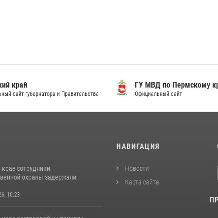
ий край
ГУ МВД по Пермскому к
ный сайт губернатора и Правительства
Официальный сайт
И
НАВИГАЦИЯ
 крае сотрудники
Новости
венной охраны задержали
Карта сайта
26, 10:23
П