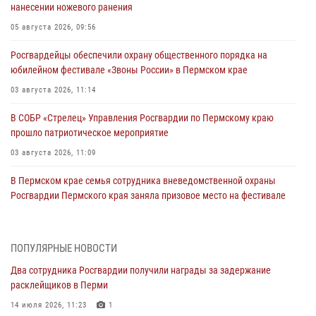
нанесении ножевого ранения
05 августа 2026, 09:56
Росгвардейцы обеспечили охрану общественного порядка на
юбилейном фестивале «Звоны России» в Пермском крае
03 августа 2026, 11:14
В СОБР «Стрелец» Управления Росгвардии по Пермскому краю
прошло патриотическое мероприятие
03 августа 2026, 11:09
В Пермском крае семья сотрудника вневедомственной охраны
Росгвардии Пермского края заняла призовое место на фестивале
«Бородачи в Бородулино»
03 августа 2026, 11:06
1
ПОПУЛЯРНЫЕ НОВОСТИ
В Пермском крае росгвардейцы провели «Урок мужества» для
Два сотрудника Росгвардии получили награды за задержание
юных спортсменов
расклейщиков в Перми
03 августа 2026, 10:59
1
14 июля 2026, 11:23
1