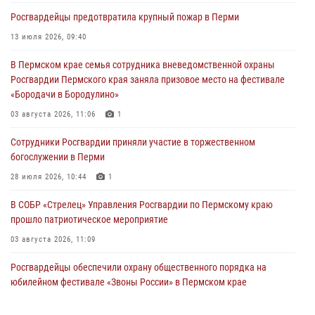
Росгвардеец спас тонущую женщину в Пермском крае
Росгвардейцы предотвратила крупный пожар в Перми
30 июля 2026, 05:19
13 июля 2026, 09:40
Сотрудники Росгвардии приняли участие в торжественном
В Пермском крае семья сотрудника вневедомственной охраны
богослужении в Перми
Росгвардии Пермского края заняла призовое место на фестивале
28 июля 2026, 10:44
1
«Бородачи в Бородулино»
Росгвардейцы оказали силовую поддержку при задержании
03 августа 2026, 11:06
1
участников преступной группы в Пермском крае
Сотрудники Росгвардии приняли участие в торжественном
28 июля 2026, 06:15
богослужении в Перми
28 июля 2026, 10:44
1
В СОБР «Стрелец» Управления Росгвардии по Пермскому краю
прошло патриотическое мероприятие
03 августа 2026, 11:09
Росгвардейцы обеспечили охрану общественного порядка на
юбилейном фестивале «Звоны России» в Пермском крае
03 августа 2026, 11:14