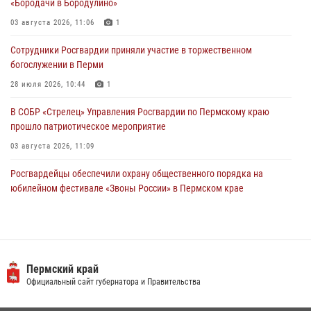
«Бородачи в Бородулино»
Росгвардейцы оказали силовую поддержку при задержании
03 августа 2026, 11:06
1
участников преступной группы в Пермском крае
Сотрудники Росгвардии приняли участие в торжественном
28 июля 2026, 06:15
богослужении в Перми
28 июля 2026, 10:44
1
В СОБР «Стрелец» Управления Росгвардии по Пермскому краю
прошло патриотическое мероприятие
03 августа 2026, 11:09
Росгвардейцы обеспечили охрану общественного порядка на
юбилейном фестивале «Звоны России» в Пермском крае
03 августа 2026, 11:14
Заместитель директора Росгвардии Герой России генерал-
полковник Алексей Кузьменков поздравил специалистов
ветеринарно-санитарной службы с годовщиной образования
Пермский край
Официальный сайт губернатора и Правительства
13 июля 2026, 10:43