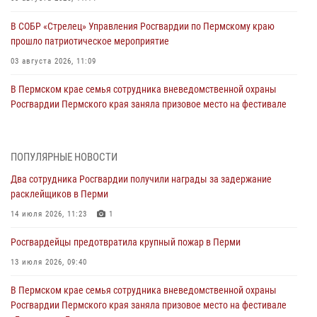
В СОБР «Стрелец» Управления Росгвардии по Пермскому краю
прошло патриотическое мероприятие
03 августа 2026, 11:09
В Пермском крае семья сотрудника вневедомственной охраны
Росгвардии Пермского края заняла призовое место на фестивале
«Бородачи в Бородулино»
03 августа 2026, 11:06
1
ПОПУЛЯРНЫЕ НОВОСТИ
В Пермском крае росгвардейцы провели «Урок мужества» для
Два сотрудника Росгвардии получили награды за задержание
юных спортсменов
расклейщиков в Перми
03 августа 2026, 10:59
1
14 июля 2026, 11:23
1
Росгвардеец спас тонущую женщину в Пермском крае
Росгвардейцы предотвратила крупный пожар в Перми
30 июля 2026, 05:19
13 июля 2026, 09:40
Сотрудники Росгвардии приняли участие в торжественном
В Пермском крае семья сотрудника вневедомственной охраны
богослужении в Перми
Росгвардии Пермского края заняла призовое место на фестивале
28 июля 2026, 10:44
1