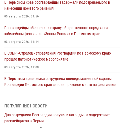
В Пермском крае росгвардейцы задержали подозреваемого в
нанесении ножевого ранения
05 августа 2026, 09:56
Росгвардейцы обеспечили охрану общественного порядка на
юбилейном фестивале «Звоны России» в Пермском крае
03 августа 2026, 11:14
В СОБР «Стрелец» Управления Росгвардии по Пермскому краю
прошло патриотическое мероприятие
03 августа 2026, 11:09
В Пермском крае семья сотрудника вневедомственной охраны
Росгвардии Пермского края заняла призовое место на фестивале
«Бородачи в Бородулино»
03 августа 2026, 11:06
1
ПОПУЛЯРНЫЕ НОВОСТИ
В Пермском крае росгвардейцы провели «Урок мужества» для
Два сотрудника Росгвардии получили награды за задержание
юных спортсменов
расклейщиков в Перми
03 августа 2026, 10:59
1