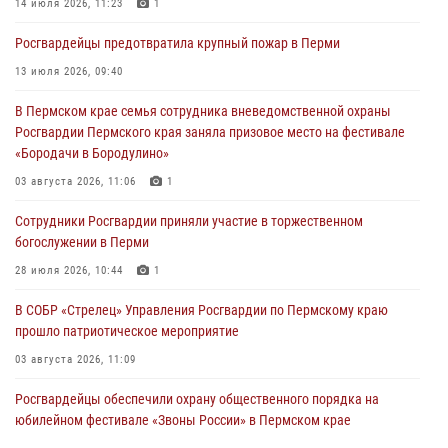
14 июля 2026, 11:23
1
Росгвардеец спас тонущую женщину в Пермском крае
Росгвардейцы предотвратила крупный пожар в Перми
30 июля 2026, 05:19
13 июля 2026, 09:40
Сотрудники Росгвардии приняли участие в торжественном
В Пермском крае семья сотрудника вневедомственной охраны
богослужении в Перми
Росгвардии Пермского края заняла призовое место на фестивале
28 июля 2026, 10:44
1
«Бородачи в Бородулино»
Росгвардейцы оказали силовую поддержку при задержании
03 августа 2026, 11:06
1
участников преступной группы в Пермском крае
Сотрудники Росгвардии приняли участие в торжественном
28 июля 2026, 06:15
богослужении в Перми
28 июля 2026, 10:44
1
В СОБР «Стрелец» Управления Росгвардии по Пермскому краю
прошло патриотическое мероприятие
03 августа 2026, 11:09
Росгвардейцы обеспечили охрану общественного порядка на
юбилейном фестивале «Звоны России» в Пермском крае