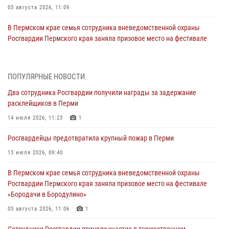
03 августа 2026, 11:09
В Пермском крае семья сотрудника вневедомственной охраны
Росгвардии Пермского края заняла призовое место на фестивале
«Бородачи в Бородулино»
03 августа 2026, 11:06
1
ПОПУЛЯРНЫЕ НОВОСТИ
В Пермском крае росгвардейцы провели «Урок мужества» для
Два сотрудника Росгвардии получили награды за задержание
юных спортсменов
расклейщиков в Перми
03 августа 2026, 10:59
1
14 июля 2026, 11:23
1
Росгвардеец спас тонущую женщину в Пермском крае
Росгвардейцы предотвратила крупный пожар в Перми
30 июля 2026, 05:19
13 июля 2026, 09:40
Сотрудники Росгвардии приняли участие в торжественном
В Пермском крае семья сотрудника вневедомственной охраны
богослужении в Перми
Росгвардии Пермского края заняла призовое место на фестивале
28 июля 2026, 10:44
1
«Бородачи в Бородулино»
Росгвардейцы оказали силовую поддержку при задержании
03 августа 2026, 11:06
1
участников преступной группы в Пермском крае
Сотрудники Росгвардии приняли участие в торжественном