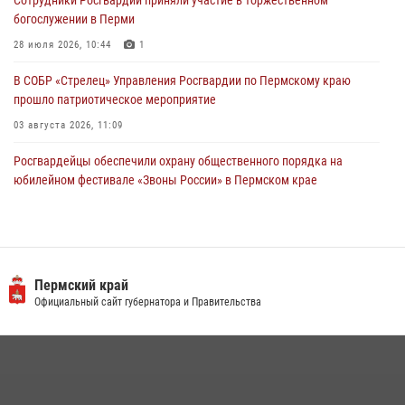
28 июля 2026, 06:15
богослужении в Перми
28 июля 2026, 10:44
1
В СОБР «Стрелец» Управления Росгвардии по Пермскому краю
прошло патриотическое мероприятие
03 августа 2026, 11:09
Росгвардейцы обеспечили охрану общественного порядка на
юбилейном фестивале «Звоны России» в Пермском крае
03 августа 2026, 11:14
Заместитель директора Росгвардии Герой России генерал-
полковник Алексей Кузьменков поздравил специалистов
ветеринарно-санитарной службы с годовщиной образования
Пермский край
Официальный сайт губернатора и Правительства
13 июля 2026, 10:43
Росгвардеец спас тонущую женщину в Пермском крае
30 июля 2026, 05:19
Росгвардейцы провели познавательный урок для юных пермяков