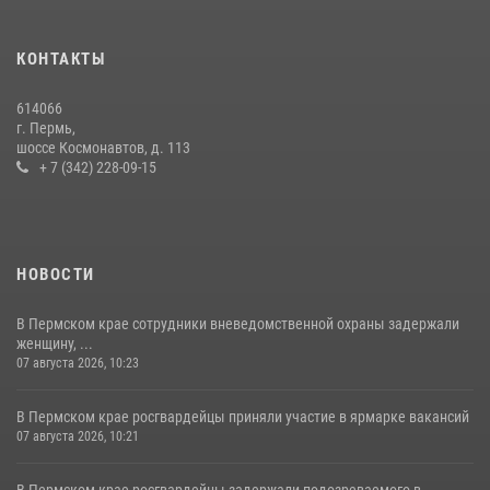
17 июля 2026, 10:34
2
КОНТАКТЫ
Сотрудник СОБР «Стрелец» провели встречу в рамках
ведомственной акции «Каникулы с Росгвардией»
614066
24 июля 2026, 08:45
2
г. Пермь,
шоссе Космонавтов, д. 113
+ 7 (342) 228-09-15
НОВОСТИ
В Пермском крае сотрудники вневедомственной охраны задержали
женщину, ...
07 августа 2026, 10:23
В Пермском крае росгвардейцы приняли участие в ярмарке вакансий
07 августа 2026, 10:21
В Пермском крае росгвардейцы задержали подозреваемого в