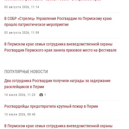
03 августа 2026, 11:14
В СОБР «Стрелец» Управления Росгвардии по Пермскому краю
прошло патриотическое мероприятие
03 августа 2026, 11:09
В Пермском крае семья сотрудника вневедомственной охраны
Росгвардии Пермского края заняла призовое место на фестивале
«Бородачи в Бородулино»
03 августа 2026, 11:06
1
ПОПУЛЯРНЫЕ НОВОСТИ
В Пермском крае росгвардейцы провели «Урок мужества» для
Два сотрудника Росгвардии получили награды за задержание
юных спортсменов
расклейщиков в Перми
03 августа 2026, 10:59
1
14 июля 2026, 11:23
1
Росгвардеец спас тонущую женщину в Пермском крае
Росгвардейцы предотвратила крупный пожар в Перми
30 июля 2026, 05:19
13 июля 2026, 09:40
Сотрудники Росгвардии приняли участие в торжественном
В Пермском крае семья сотрудника вневедомственной охраны
богослужении в Перми