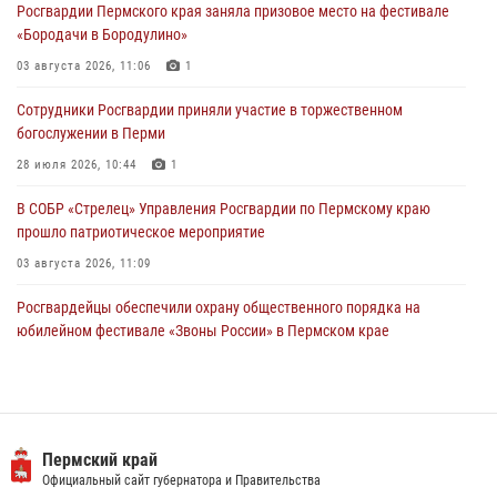
Росгвардии Пермского края заняла призовое место на фестивале
28 июля 2026, 10:44
1
«Бородачи в Бородулино»
Росгвардейцы оказали силовую поддержку при задержании
03 августа 2026, 11:06
1
участников преступной группы в Пермском крае
Сотрудники Росгвардии приняли участие в торжественном
28 июля 2026, 06:15
богослужении в Перми
28 июля 2026, 10:44
1
В СОБР «Стрелец» Управления Росгвардии по Пермскому краю
прошло патриотическое мероприятие
03 августа 2026, 11:09
Росгвардейцы обеспечили охрану общественного порядка на
юбилейном фестивале «Звоны России» в Пермском крае
03 августа 2026, 11:14
Заместитель директора Росгвардии Герой России генерал-
полковник Алексей Кузьменков поздравил специалистов
ветеринарно-санитарной службы с годовщиной образования
Пермский край
Официальный сайт губернатора и Правительства
13 июля 2026, 10:43