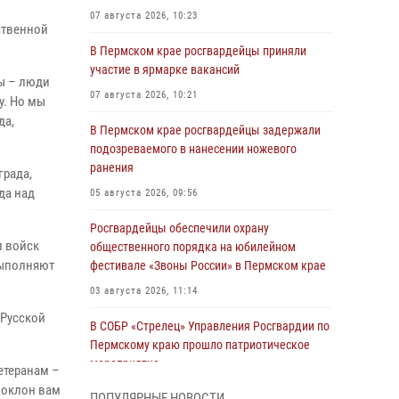
07 августа 2026, 10:23
ственной
В Пермском крае росгвардейцы приняли
участие в ярмарке вакансий
ны – люди
07 августа 2026, 10:21
у. Но мы
да,
В Пермском крае росгвардейцы задержали
подозреваемого в нанесении ножевого
ранения
града,
да над
05 августа 2026, 09:56
Росгвардейцы обеспечили охрану
и войск
общественного порядка на юбилейном
выполняют
фестивале «Звоны России» в Пермском крае
03 августа 2026, 11:14
 Русской
В СОБР «Стрелец» Управления Росгвардии по
Пермскому краю прошло патриотическое
мероприятие
етеранам –
поклон вам
03 августа 2026, 11:09
ПОПУЛЯРНЫЕ НОВОСТИ