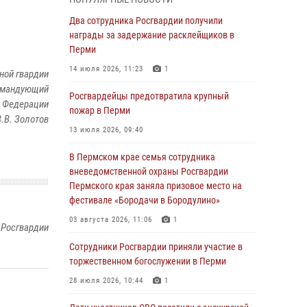
В Пермском крае семья сотрудника
Два сотрудника Росгвардии получили
вневедомственной охраны Росгвардии
награды за задержание расклейщиков в
Пермского края заняла призовое место на
Перми
фестивале «Бородачи в Бородулино»
14 июля 2026, 11:23
1
ной гвардии
03 августа 2026, 11:06
1
командующий
Росгвардейцы предотвратила крупный
й Федерации
В Пермском крае росгвардейцы провели
пожар в Перми
В.В. Золотов
«Урок мужества» для юных спортсменов
13 июля 2026, 09:40
03 августа 2026, 10:59
1
В Пермском крае семья сотрудника
Росгвардеец спас тонущую женщину в
вневедомственной охраны Росгвардии
Пермском крае
Пермского края заняла призовое место на
фестивале «Бородачи в Бородулино»
30 июля 2026, 05:19
03 августа 2026, 11:06
1
 Росгвардии
Сотрудники Росгвардии приняли участие в
торжественном богослужении в Перми
Сотрудники Росгвардии приняли участие в
торжественном богослужении в Перми
28 июля 2026, 10:44
1
28 июля 2026, 10:44
1
Росгвардейцы оказали силовую поддержку
при задержании участников преступной