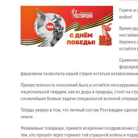
Горячо и
войне!
Время уда
несгибае
бережно х
остаётся 
Сражения
форсиров
фашизмом позволила нашей стране остаться независимым
Преемственность поколений была и остаётся несокрушимо
национальной гвардии, как их деды и прадеды, стоят на с
сложнейшие боевые задачи специальной военной операции
Твёрдо уверен в том, что личный состав Росгвардии сдела
земле.
Уважаемые товарищи, примите искренние поздравления с Д
тем, кто прошёл через горнило той страшной войны и пода