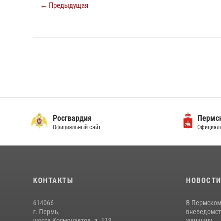
← Предыдущая
Росгвардия
Пермск
Официальный сайт
Официаль
КОНТАКТЫ
НОВОСТ
614066
В Пермском
г. Пермь,
вневедомст
шоссе Космонавтов, д. 113
женщину, ...