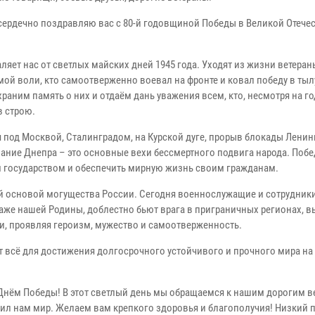
 сердечно поздравляю вас с 80-й годовщиной Победы в Великой Отече
ляет нас от светлых майских дней 1945 года. Уходят из жизни ветера
мой воли, кто самоотверженно воевал на фронте и ковал победу в тыл
раним память о них и отдаём дань уважения всем, кто, несмотря на го
в строю.
 под Москвой, Сталинградом, на Курской дуге, прорыв блокады Ленин
ание Днепра – это основные вехи бессмертного подвига народа. Побе
 государством и обеспечить мирную жизнь своим гражданам.
й основой могущества России. Сегодня военнослужащие и сотрудник
траже нашей Родины, доблестно бьют врага в приграничных регионах, 
, проявляя героизм, мужество и самоотверженность.
ет всё для достижения долгосрочного устойчивого и прочного мира на
нём Победы! В этот светлый день мы обращаемся к нашим дорогим в
рил нам мир. Желаем вам крепкого здоровья и благополучия! Низкий 