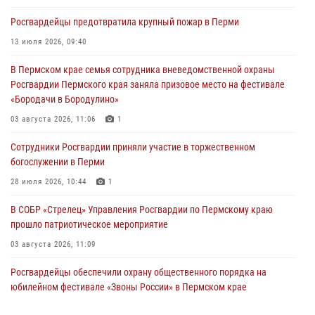
Росгвардеец спас тонущую женщину в Пермском крае
Росгвардейцы предотвратила крупный пожар в Перми
30 июля 2026, 05:19
13 июля 2026, 09:40
Сотрудники Росгвардии приняли участие в торжественном
В Пермском крае семья сотрудника вневедомственной охраны
богослужении в Перми
Росгвардии Пермского края заняла призовое место на фестивале
28 июля 2026, 10:44
1
«Бородачи в Бородулино»
Росгвардейцы оказали силовую поддержку при задержании
03 августа 2026, 11:06
1
участников преступной группы в Пермском крае
Сотрудники Росгвардии приняли участие в торжественном
28 июля 2026, 06:15
богослужении в Перми
28 июля 2026, 10:44
1
В СОБР «Стрелец» Управления Росгвардии по Пермскому краю
прошло патриотическое мероприятие
03 августа 2026, 11:09
Росгвардейцы обеспечили охрану общественного порядка на
юбилейном фестивале «Звоны России» в Пермском крае
03 августа 2026, 11:14