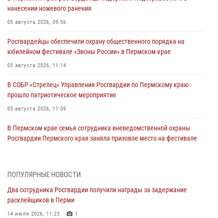
нанесении ножевого ранения
05 августа 2026, 09:56
Росгвардейцы обеспечили охрану общественного порядка на
юбилейном фестивале «Звоны России» в Пермском крае
03 августа 2026, 11:14
В СОБР «Стрелец» Управления Росгвардии по Пермскому краю
прошло патриотическое мероприятие
03 августа 2026, 11:09
В Пермском крае семья сотрудника вневедомственной охраны
Росгвардии Пермского края заняла призовое место на фестивале
«Бородачи в Бородулино»
03 августа 2026, 11:06
1
ПОПУЛЯРНЫЕ НОВОСТИ
В Пермском крае росгвардейцы провели «Урок мужества» для
Два сотрудника Росгвардии получили награды за задержание
юных спортсменов
расклейщиков в Перми
03 августа 2026, 10:59
1
14 июля 2026, 11:23
1