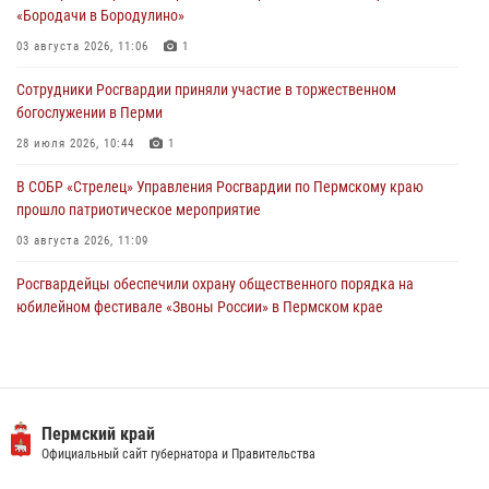
28 июля 2026, 10:44
1
«Бородачи в Бородулино»
Росгвардейцы оказали силовую поддержку при задержании
03 августа 2026, 11:06
1
участников преступной группы в Пермском крае
Сотрудники Росгвардии приняли участие в торжественном
28 июля 2026, 06:15
богослужении в Перми
28 июля 2026, 10:44
1
В СОБР «Стрелец» Управления Росгвардии по Пермскому краю
прошло патриотическое мероприятие
03 августа 2026, 11:09
Росгвардейцы обеспечили охрану общественного порядка на
юбилейном фестивале «Звоны России» в Пермском крае
03 августа 2026, 11:14
Заместитель директора Росгвардии Герой России генерал-
полковник Алексей Кузьменков поздравил специалистов
ветеринарно-санитарной службы с годовщиной образования
Пермский край
Официальный сайт губернатора и Правительства
13 июля 2026, 10:43