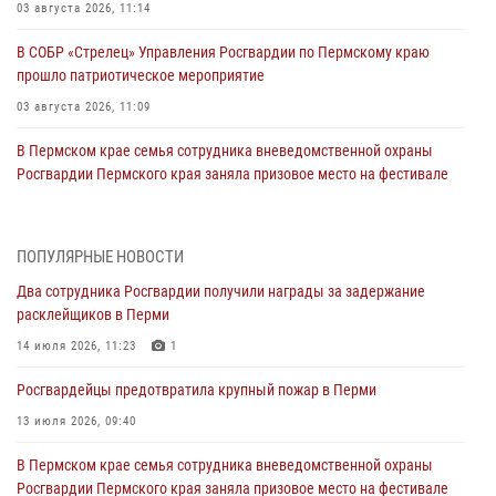
03 августа 2026, 11:14
В СОБР «Стрелец» Управления Росгвардии по Пермскому краю
прошло патриотическое мероприятие
03 августа 2026, 11:09
В Пермском крае семья сотрудника вневедомственной охраны
Росгвардии Пермского края заняла призовое место на фестивале
«Бородачи в Бородулино»
03 августа 2026, 11:06
1
ПОПУЛЯРНЫЕ НОВОСТИ
В Пермском крае росгвардейцы провели «Урок мужества» для
Два сотрудника Росгвардии получили награды за задержание
юных спортсменов
расклейщиков в Перми
03 августа 2026, 10:59
1
14 июля 2026, 11:23
1
Росгвардеец спас тонущую женщину в Пермском крае
Росгвардейцы предотвратила крупный пожар в Перми
30 июля 2026, 05:19
13 июля 2026, 09:40
Сотрудники Росгвардии приняли участие в торжественном
В Пермском крае семья сотрудника вневедомственной охраны
богослужении в Перми
Росгвардии Пермского края заняла призовое место на фестивале