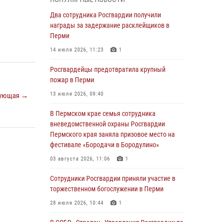
В Пермском крае семья сотрудника
Два сотрудника Росгвардии получили
вневедомственной охраны Росгвардии
награды за задержание расклейщиков в
Пермского края заняла призовое место на
Перми
фестивале «Бородачи в Бородулино»
14 июля 2026, 11:23
1
03 августа 2026, 11:06
1
Росгвардейцы предотвратила крупный
В Пермском крае росгвардейцы провели
пожар в Перми
«Урок мужества» для юных спортсменов
13 июля 2026, 09:40
ующая →
03 августа 2026, 10:59
1
В Пермском крае семья сотрудника
Росгвардеец спас тонущую женщину в
вневедомственной охраны Росгвардии
Пермском крае
Пермского края заняла призовое место на
фестивале «Бородачи в Бородулино»
30 июля 2026, 05:19
03 августа 2026, 11:06
1
Сотрудники Росгвардии приняли участие в
торжественном богослужении в Перми
Сотрудники Росгвардии приняли участие в
торжественном богослужении в Перми
28 июля 2026, 10:44
1
28 июля 2026, 10:44
1
Росгвардейцы оказали силовую поддержку
при задержании участников преступной