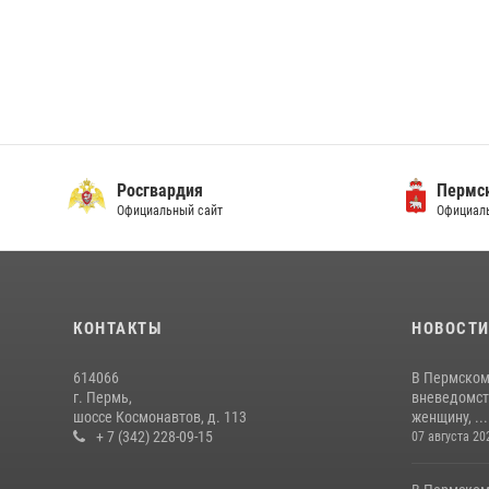
Росгвардия
Пермск
Официальный сайт
Официаль
КОНТАКТЫ
НОВОСТ
614066
В Пермском
г. Пермь,
вневедомст
шоссе Космонавтов, д. 113
женщину, ...
+ 7 (342) 228-09-15
07 августа 20