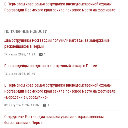
В Пермском крае семья сотрудника вневедомственной охраны
Росгвардии Пермского края заняла призовое место на фестивале
«Бородачи в Бородулино»
03 августа 2026, 11:06
1
ПОПУЛЯРНЫЕ НОВОСТИ
В Пермском крае росгвардейцы провели «Урок мужества» для
Два сотрудника Росгвардии получили награды за задержание
юных спортсменов
расклейщиков в Перми
03 августа 2026, 10:59
1
14 июля 2026, 11:23
1
Росгвардеец спас тонущую женщину в Пермском крае
Росгвардейцы предотвратила крупный пожар в Перми
30 июля 2026, 05:19
13 июля 2026, 09:40
Сотрудники Росгвардии приняли участие в торжественном
В Пермском крае семья сотрудника вневедомственной охраны
богослужении в Перми
Росгвардии Пермского края заняла призовое место на фестивале
28 июля 2026, 10:44
1
«Бородачи в Бородулино»
Росгвардейцы оказали силовую поддержку при задержании
03 августа 2026, 11:06
1
участников преступной группы в Пермском крае
Сотрудники Росгвардии приняли участие в торжественном
28 июля 2026, 06:15
богослужении в Перми