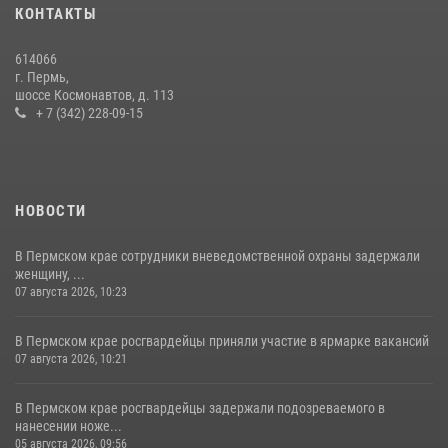
09 июля 2026, 06:36
КОНТАКТЫ
Росгвардеец спас тонущую женщину в Пермском крае
614066
30 июля 2026, 05:19
г. Пермь,
шоссе Космонавтов, д. 113
+ 7 (342) 228-09-15
НОВОСТИ
В Пермском крае сотрудники вневедомственной охраны задержали
женщину, ...
07 августа 2026, 10:23
В Пермском крае росгвардейцы приняли участие в ярмарке вакансий
07 августа 2026, 10:21
В Пермском крае росгвардейцы задержали подозреваемого в
нанесении ноже...
05 августа 2026, 09:56