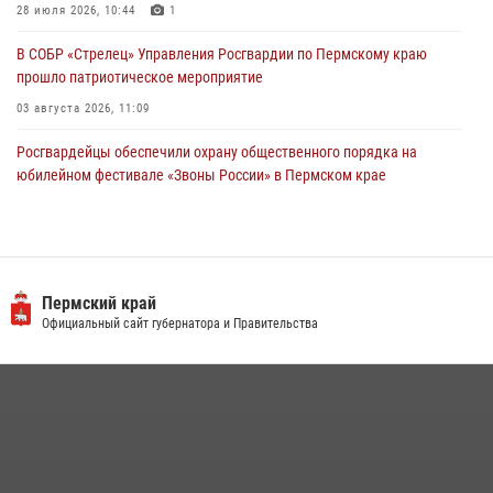
28 июля 2026, 10:44
1
В СОБР «Стрелец» Управления Росгвардии по Пермскому краю
прошло патриотическое мероприятие
03 августа 2026, 11:09
Росгвардейцы обеспечили охрану общественного порядка на
юбилейном фестивале «Звоны России» в Пермском крае
03 августа 2026, 11:14
Заместитель директора Росгвардии Герой России генерал-
полковник Алексей Кузьменков поздравил специалистов
ветеринарно-санитарной службы с годовщиной образования
Пермский край
Официальный сайт губернатора и Правительства
13 июля 2026, 10:43
Росгвардейцы провели познавательный урок для юных пермяков
17 июля 2026, 10:34
2
В Росгвардии прошла военно-научная конференция по обобщению
боевого опыта