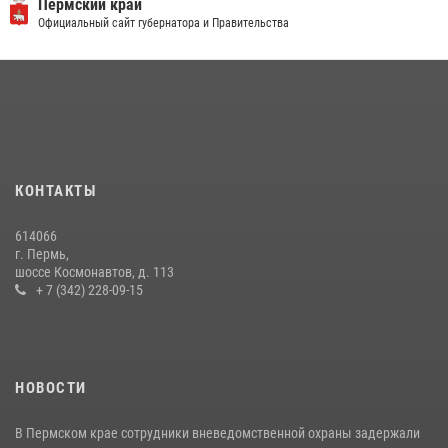
Пермский край
Официальный сайт губернатора и Правительства
13 июля 2026, 10:43
В Росгвардии прошла военно-научная конференция по обобщению
боевого опыта
09 июля 2026, 06:36
Росгвардеец спас тонущую женщину в Пермском крае
30 июля 2026, 05:19
КОНТАКТЫ
Росгвардейцы провели познавательный урок для юных пермяков
614066
17 июля 2026, 10:34
2
г. Пермь,
шоссе Космонавтов, д. 113
+ 7 (342) 228-09-15
НОВОСТИ
В Пермском крае сотрудники вневедомственной охраны задержали