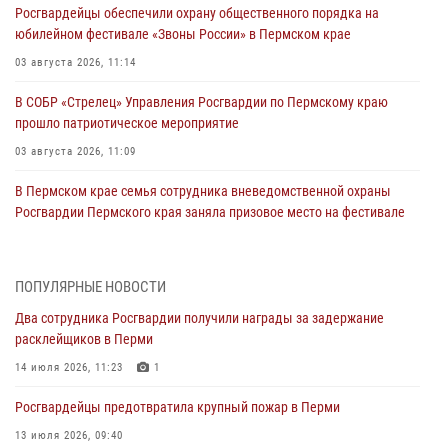
Росгвардейцы обеспечили охрану общественного порядка на
юбилейном фестивале «Звоны России» в Пермском крае
03 августа 2026, 11:14
В СОБР «Стрелец» Управления Росгвардии по Пермскому краю
прошло патриотическое мероприятие
03 августа 2026, 11:09
В Пермском крае семья сотрудника вневедомственной охраны
Росгвардии Пермского края заняла призовое место на фестивале
«Бородачи в Бородулино»
03 августа 2026, 11:06
1
ПОПУЛЯРНЫЕ НОВОСТИ
В Пермском крае росгвардейцы провели «Урок мужества» для
Два сотрудника Росгвардии получили награды за задержание
юных спортсменов
расклейщиков в Перми
03 августа 2026, 10:59
1
14 июля 2026, 11:23
1
Росгвардеец спас тонущую женщину в Пермском крае
Росгвардейцы предотвратила крупный пожар в Перми
30 июля 2026, 05:19
13 июля 2026, 09:40