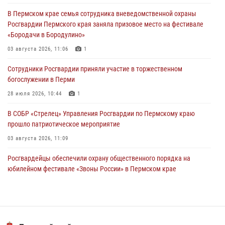
Сотрудники Росгвардии приняли участие в торжественном
В Пермском крае семья сотрудника вневедомственной охраны
богослужении в Перми
Росгвардии Пермского края заняла призовое место на фестивале
28 июля 2026, 10:44
1
«Бородачи в Бородулино»
Росгвардейцы оказали силовую поддержку при задержании
03 августа 2026, 11:06
1
участников преступной группы в Пермском крае
Сотрудники Росгвардии приняли участие в торжественном
28 июля 2026, 06:15
богослужении в Перми
28 июля 2026, 10:44
1
В СОБР «Стрелец» Управления Росгвардии по Пермскому краю
прошло патриотическое мероприятие
03 августа 2026, 11:09
Росгвардейцы обеспечили охрану общественного порядка на
юбилейном фестивале «Звоны России» в Пермском крае
03 августа 2026, 11:14
Заместитель директора Росгвардии Герой России генерал-
полковник Алексей Кузьменков поздравил специалистов
ветеринарно-санитарной службы с годовщиной образования