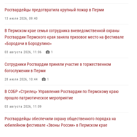
Росгвардеец спас тонущую женщину в Пермском крае
Росгвардейцы предотвратила крупный пожар в Перми
30 июля 2026, 05:19
13 июля 2026, 09:40
Сотрудники Росгвардии приняли участие в торжественном
В Пермском крае семья сотрудника вневедомственной охраны
богослужении в Перми
Росгвардии Пермского края заняла призовое место на фестивале
28 июля 2026, 10:44
1
«Бородачи в Бородулино»
Росгвардейцы оказали силовую поддержку при задержании
03 августа 2026, 11:06
1
участников преступной группы в Пермском крае
Сотрудники Росгвардии приняли участие в торжественном
28 июля 2026, 06:15
богослужении в Перми
28 июля 2026, 10:44
1
В СОБР «Стрелец» Управления Росгвардии по Пермскому краю
прошло патриотическое мероприятие
03 августа 2026, 11:09
Росгвардейцы обеспечили охрану общественного порядка на
юбилейном фестивале «Звоны России» в Пермском крае
03 августа 2026, 11:14