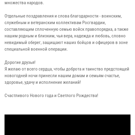
множества народов.
Отдельные поздравления и слова благодарности - воинским,
служебным и ветеранским коллективам Росгвардии,
составляющим сплоченную семью войск правопорядка, а также
нашим родным и близким, чья вера, надежда и любовь, словно
невидимый оберег, защищают наших бойцов и офицеров в зоне
специальной военной операции.
Дорогие друзья!
Я желаю от всего сердца, чтобы доброта и таинство предстоящей
новогодней ночи принесли нашим домам и семьям счастье,
здоровье, удачу и исполнение желаний!
Счастливого Нового года и Светлого Рождества!