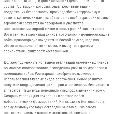
Значительный вклад в достижение этих целей вносит личный
состав Росгвардии, который, решая ключевые задачи
поддержания безопасности, противодействия терроризму и
защиты критически важных объектов на всей территории страны,
героически сражается на передовой и участвует в
восстановлении мирной жизни в новых российских регионах.
Вот и сейчас, в канун праздников, сотрудники и военнослужащие
войск правопорядка находятся на боевой службе, надежно
оберегая национальные интересы и выступая гарантом
спокойствия наших соотечественников.
Должен подчеркнуть: успешной реализации намеченных планов
во многом способствовала проведенная работа по укреплению
потенциала войск. Росгвардия приобрела возможность
использования тяжелых видов вооружения. Новое развитие
получили подразделения артиллерии и применения беспилотных
аппаратов. Наши ряды пополнили спецподразделения «Гром».
Созданы условия для появления в составе войск
добровольческих формирований. И я выражаю благодарность
всему личному составу Росгвардии за слаженную работу,
профессионализм и ратное мастерство, обеспечившие