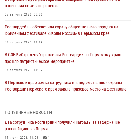
нанесении ножевого ранения
05 августа 2026, 09:56
Росгвардейцы обеспечили охрану общественного порядка на
юбилейном фестивале «Звоны России» в Пермском крае
03 августа 2026, 11:14
В СОБР «Стрелец» Управления Росгвардии по Пермскому краю
прошло патриотическое мероприятие
03 августа 2026, 11:09
В Пермском крае семья сотрудника вневедомственной охраны
Росгвардии Пермского края заняла призовое место на фестивале
«Бородачи в Бородулино»
03 августа 2026, 11:06
1
ПОПУЛЯРНЫЕ НОВОСТИ
В Пермском крае росгвардейцы провели «Урок мужества» для
Два сотрудника Росгвардии получили награды за задержание
юных спортсменов
расклейщиков в Перми
03 августа 2026, 10:59
1
14 июля 2026, 11:23
1