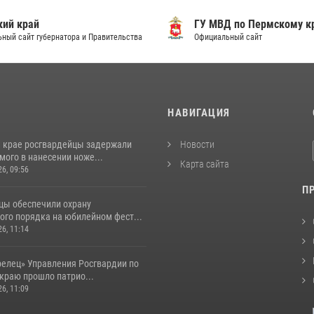
ий край
ГУ МВД по Пермскому к
ный сайт губернатора и Правительства
Официальный сайт
И
НАВИГАЦИЯ
 крае росгвардейцы задержали
Новости
ого в нанесении ноже...
Карта сайта
26, 09:56
П
цы обеспечили охрану
ого порядка на юбилейном фест...
26, 11:14
релец» Управления Росгвардии по
краю прошло патрио...
26, 11:09