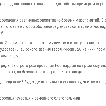
для подрастающего поколения достойным примером верн
роведения различных оперативно-боевых мероприятий. В 
а, готовые в любой обстановке действовать грамотно, на
ей.
иц. За самоотверженность, мужество и отвагу, проявленны
достоены высокого звания Героя России, 28 из них - посм
товарищей.
 отряды быстрого реагирования Росгвардии по-прежнему я
на закон, на безопасность страны и ее граждан.
одразделений будет держать высокую планку, честно и пр
оровья, счастья и семейного благополучия!