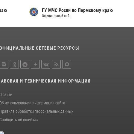
13 июля 2026, 10:43
раю
ГУ МЧС Росии по Пермскому краю
Официальный сайт
В Пермском крае росгвардейцы приняли
участие в ярмарке вакансий
07 июля 2026, 09:52
Росгвардейцы обеспечили охрану
ОФИЦИАЛЬНЫЕ СЕТЕВЫЕ РЕСУРСЫ
общественного порядка на юбилейном
фестивале «Звоны России» в Пермском крае
03 августа 2026, 11:14
РАВОВАЯ И ТЕХНИЧЕСКАЯ ИНФОРМАЦИЯ
О сайте
Об использовании информации сайта
Правила обработки персональных данных
Сообщить об ошибках