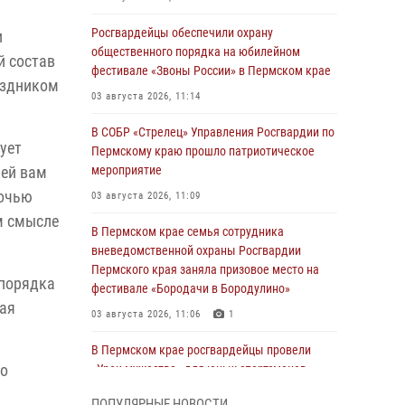
Росгвардейцы обеспечили охрану
и
общественного порядка на юбилейном
й состав
фестивале «Звоны России» в Пермском крае
аздником
03 августа 2026, 11:14
В СОБР «Стрелец» Управления Росгвардии по
ует
Пермскому краю прошло патриотическое
дей вам
мероприятие
ночью
03 августа 2026, 11:09
ом смысле
В Пермском крае семья сотрудника
вневедомственной охраны Росгвардии
Пермского края заняла призовое место на
опорядка
фестивале «Бородачи в Бородулино»
ная
03 августа 2026, 11:06
1
В Пермском крае росгвардейцы провели
го
«Урок мужества» для юных спортсменов
03 августа 2026, 10:59
1
ПОПУЛЯРНЫЕ НОВОСТИ