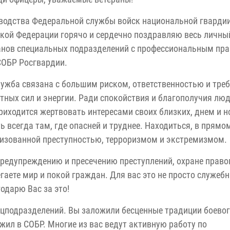
водства Федеральной службы войск национальной гварди
кой Федерации горячо и сердечно поздравляю весь личны
анов специальных подразделений с профессиональным пр
СОБР Росгвардии.
ужба связана с большим риском, ответственностью и треб
тных сил и энергии. Ради спокойствия и благополучия лю
риходится жертвовать интересами своих близких, днем и 
ь всегда там, где опасней и труднее. Находиться, в прям
анизованной преступностью, терроризмом и экстремизмом.
предупреждению и пресечению преступлений, охране прав
гаете мир и покой граждан. Для вас это не просто служеб
одарю Вас за это!
цподразделений. Вы заложили бесценные традиции боево
жил в СОБР. Многие из вас ведут активную работу по