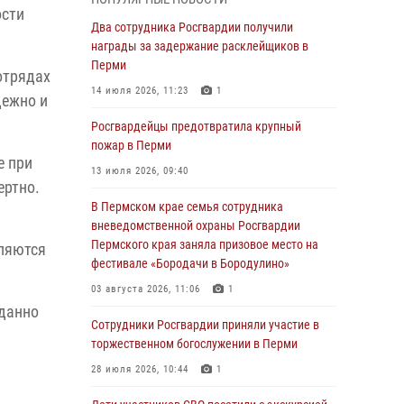
ости
Росгвардеец спас тонущую женщину в
Два сотрудника Росгвардии получили
Пермском крае
награды за задержание расклейщиков в
Перми
30 июля 2026, 05:19
отрядах
14 июля 2026, 11:23
1
дежно и
Сотрудники Росгвардии приняли участие в
торжественном богослужении в Перми
Росгвардейцы предотвратила крупный
пожар в Перми
28 июля 2026, 10:44
1
е при
13 июля 2026, 09:40
ертно.
Росгвардейцы оказали силовую поддержку
при задержании участников преступной
В Пермском крае семья сотрудника
группы в Пермском крае
вневедомственной охраны Росгвардии
Пермского края заняла призовое место на
вляются
28 июля 2026, 06:15
фестивале «Бородачи в Бородулино»
Сотрудник СОБР «Стрелец» провели встречу
03 августа 2026, 11:06
1
в рамках ведомственной акции «Каникулы с
еданно
Росгвардией»
Сотрудники Росгвардии приняли участие в
торжественном богослужении в Перми
24 июля 2026, 08:45
2
28 июля 2026, 10:44
1
Юные защитники порядка: росгвардейцы
провели день в клубе «Апельсин» города