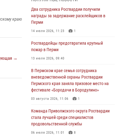
Росгвардеец спас тонущую женщину в
Два сотрудника Росгвардии получили
Пермском крае
награды за задержание расклейщиков в
мскому краю
Перми
30 июля 2026, 05:19
14 июля 2026, 11:23
1
Сотрудники Росгвардии приняли участие в
торжественном богослужении в Перми
Росгвардейцы предотвратила крупный
пожар в Перми
28 июля 2026, 10:44
1
ующая →
13 июля 2026, 09:40
Росгвардейцы оказали силовую поддержку
при задержании участников преступной
В Пермском крае семья сотрудника
группы в Пермском крае
вневедомственной охраны Росгвардии
Пермского края заняла призовое место на
28 июля 2026, 06:15
фестивале «Бородачи в Бородулино»
Сотрудник СОБР «Стрелец» провели встречу
03 августа 2026, 11:06
1
в рамках ведомственной акции «Каникулы с
Росгвардией»
Команда Приволжского округа Росгвардии
стала лучшей среди специалистов
24 июля 2026, 08:45
2
продовольственной службы
Юные защитники порядка: росгвардейцы
06 июля 2026, 11:01
8
провели день в клубе «Апельсин» города