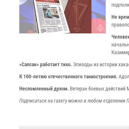
подпол
Не врем
правопо
Человек
начальн
Казими
«Сапсан» работает тихо.
Эпизоды из истории хака
К 100-летию отечественного танкостроения.
Адол
Несломленный духом.
Ветеран боевых действий 
Подписаться на газету можно в любом отделении П