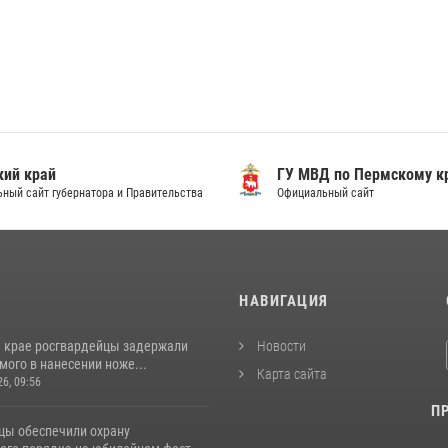
ий край
ГУ МВД по Пермскому к
ный сайт губернатора и Правительства
Официальный сайт
И
НАВИГАЦИЯ
 крае росгвардейцы задержали
Новости
ого в нанесении ноже...
Карта сайта
26, 09:56
П
цы обеспечили охрану