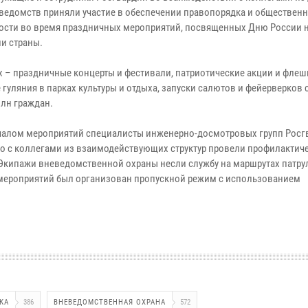
ведомств приняли участие в обеспечении правопорядка и обществен
ости во время праздничных мероприятий, посвященных Дню России н
ии страны.
х – праздничные концерты и фестивали, патриотические акции и фле
гуляния в парках культуры и отдыха, запуски салютов и фейерверков 
млн граждан.
чалом мероприятий специалисты инженерно-досмотровых групп Росг
о с коллегами из взаимодействующих структур провели профилактич
 Экипажи вневедомственной охраны несли службу на маршрутах патр
 мероприятий был организован пропускной режим с использованием
КА
386
ВНЕВЕДОМСТВЕННАЯ ОХРАНА
572