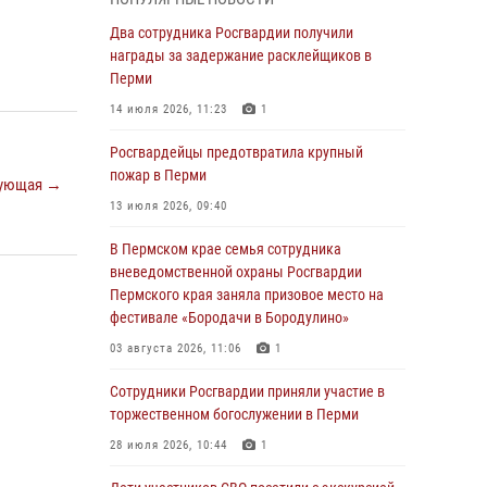
Росгвардеец спас тонущую женщину в
Два сотрудника Росгвардии получили
Пермском крае
награды за задержание расклейщиков в
Перми
30 июля 2026, 05:19
14 июля 2026, 11:23
1
Сотрудники Росгвардии приняли участие в
торжественном богослужении в Перми
Росгвардейцы предотвратила крупный
пожар в Перми
28 июля 2026, 10:44
1
ующая →
13 июля 2026, 09:40
Росгвардейцы оказали силовую поддержку
при задержании участников преступной
В Пермском крае семья сотрудника
группы в Пермском крае
вневедомственной охраны Росгвардии
Пермского края заняла призовое место на
28 июля 2026, 06:15
фестивале «Бородачи в Бородулино»
Сотрудник СОБР «Стрелец» провели встречу
03 августа 2026, 11:06
1
в рамках ведомственной акции «Каникулы с
Росгвардией»
Сотрудники Росгвардии приняли участие в
торжественном богослужении в Перми
24 июля 2026, 08:45
2
28 июля 2026, 10:44
1
Юные защитники порядка: росгвардейцы
провели день в клубе «Апельсин» города