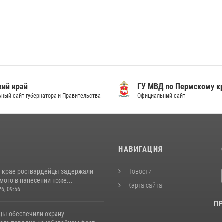
ий край
ГУ МВД по Пермскому к
ный сайт губернатора и Правительства
Официальный сайт
И
НАВИГАЦИЯ
 крае росгвардейцы задержали
Новости
ого в нанесении ноже...
Карта сайта
26, 09:56
П
цы обеспечили охрану