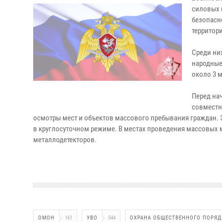
силовых 
безопасн
территор
Среди ни
народные 
около 3 
Перед на
совместн
осмотры мест и объектов массового пребывания граждан.
в круглосуточном режиме. В местах проведения массовых
металлодетекторов.
ОМОН
161
УВО
544
ОХРАНА ОБЩЕСТВЕННОГО ПОРЯД