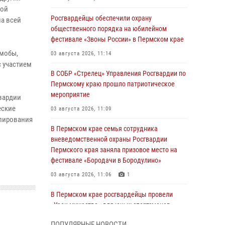
ной
Росгвардейцы обеспечили охрану
а всей
общественного порядка на юбилейном
фестивале «Звоны России» в Пермском крае
шмобы,
03 августа 2026, 11:14
с участием
В СОБР «Стрелец» Управления Росгвардии по
Пермскому краю прошло патриотическое
мероприятие
вардии
еские
03 августа 2026, 11:09
улирования
В Пермском крае семья сотрудника
вневедомственной охраны Росгвардии
Пермского края заняла призовое место на
фестивале «Бородачи в Бородулино»
03 августа 2026, 11:06
1
В Пермском крае росгвардейцы провели
«Урок мужества» для юных спортсменов
03 августа 2026, 10:59
1
ПОПУЛЯРНЫЕ НОВОСТИ