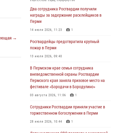
Росгвардеец спас тонущую женщину в
Два сотрудника Росгвардии получили
Пермском крае
награды за задержание расклейщиков в
Перми
30 июля 2026, 05:19
14 июля 2026, 11:23
1
Сотрудники Росгвардии приняли участие в
ующая →
торжественном богослужении в Перми
Росгвардейцы предотвратила крупный
пожар в Перми
28 июля 2026, 10:44
1
13 июля 2026, 09:40
Росгвардейцы оказали силовую поддержку
при задержании участников преступной
В Пермском крае семья сотрудника
группы в Пермском крае
вневедомственной охраны Росгвардии
Пермского края заняла призовое место на
28 июля 2026, 06:15
фестивале «Бородачи в Бородулино»
Сотрудник СОБР «Стрелец» провели встречу
03 августа 2026, 11:06
1
в рамках ведомственной акции «Каникулы с
Росгвардией»
Сотрудники Росгвардии приняли участие в
торжественном богослужении в Перми
24 июля 2026, 08:45
2
28 июля 2026, 10:44
1
Юные защитники порядка: росгвардейцы
провели день в клубе «Апельсин» города