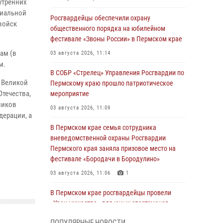
утренних
циальной
Росгвардейцы обеспечили охрану
войск
общественного порядка на юбилейном
фестивале «Звоны России» в Пермском крае
ам (в
03 августа 2026, 11:14
м.
В СОБР «Стрелец» Управления Росгвардии по
 Великой
Пермскому краю прошло патриотическое
Отечества,
мероприятие
ников
03 августа 2026, 11:09
ерации, а
В Пермском крае семья сотрудника
вневедомственной охраны Росгвардии
и
Пермского края заняла призовое место на
фестивале «Бородачи в Бородулино»
03 августа 2026, 11:06
1
В Пермском крае росгвардейцы провели
«Урок мужества» для юных спортсменов
03 августа 2026, 10:59
1
ПОПУЛЯРНЫЕ НОВОСТИ