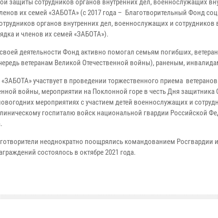
ой защиты сотрудников органов внутренних дел, военнослужащих вн
членов их семей «ЗАБОТА» (с 2017 года – Благотворительный Фонд со
отрудников органов внутренних дел, военнослужащих и сотрудников 
ядка и членов их семей «ЗАБОТА»).
 своей деятельности Фонд активно помогал семьям погибших, ветеран
чередь ветеранам Великой Отечественной войны), раненым, инвалида
 «ЗАБОТА» участвует в проведении торжественного приема ветеранов
енной войны, мероприятии на Поклонной горе в честь Дня защитника 
новогодних мероприятиях с участием детей военнослужащих и сотруд
линическому госпиталю войск национальной гвардии Российской Фед
.
лаготворители неоднократно поощрялись командованием Росгвардии 
аграждений состоялось в октябре 2021 года.