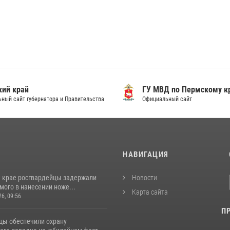
ий край
ГУ МВД по Пермскому к
ный сайт губернатора и Правительства
Официальный сайт
И
НАВИГАЦИЯ
 крае росгвардейцы задержали
Новости
ого в нанесении ноже...
Карта сайта
26, 09:56
П
цы обеспечили охрану