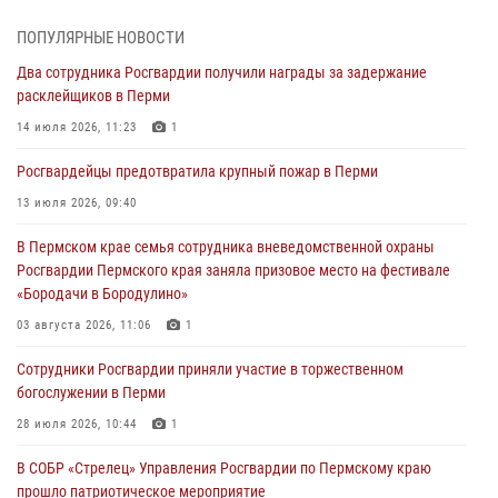
03 августа 2026, 11:06
1
ПОПУЛЯРНЫЕ НОВОСТИ
В Пермском крае росгвардейцы провели «Урок мужества» для
Два сотрудника Росгвардии получили награды за задержание
юных спортсменов
расклейщиков в Перми
03 августа 2026, 10:59
1
14 июля 2026, 11:23
1
Росгвардеец спас тонущую женщину в Пермском крае
Росгвардейцы предотвратила крупный пожар в Перми
30 июля 2026, 05:19
13 июля 2026, 09:40
Сотрудники Росгвардии приняли участие в торжественном
В Пермском крае семья сотрудника вневедомственной охраны
богослужении в Перми
Росгвардии Пермского края заняла призовое место на фестивале
28 июля 2026, 10:44
1
«Бородачи в Бородулино»
Росгвардейцы оказали силовую поддержку при задержании
03 августа 2026, 11:06
1
участников преступной группы в Пермском крае
Сотрудники Росгвардии приняли участие в торжественном
28 июля 2026, 06:15
богослужении в Перми
28 июля 2026, 10:44
1
В СОБР «Стрелец» Управления Росгвардии по Пермскому краю
прошло патриотическое мероприятие