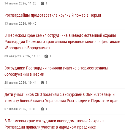
Росгвардейцы оказали силовую поддержку при задержании
14 июля 2026, 11:23
1
участников преступной группы в Пермском крае
Росгвардейцы предотвратила крупный пожар в Перми
28 июля 2026, 06:15
13 июля 2026, 09:40
Сотрудник СОБР «Стрелец» провели встречу в рамках
В Пермском крае семья сотрудника вневедомственной охраны
ведомственной акции «Каникулы с Росгвардией»
Росгвардии Пермского края заняла призовое место на фестивале
24 июля 2026, 08:45
2
«Бородачи в Бородулино»
Юные защитники порядка: росгвардейцы провели день в клубе
03 августа 2026, 11:06
1
«Апельсин» города Верещагино
Сотрудники Росгвардии приняли участие в торжественном
24 июля 2026, 08:43
богослужении в Перми
28 июля 2026, 10:44
1
Дети участников СВО посетили с экскурсией СОБР «Стрелец» и
комнату боевой славы Управления Росгвардии в Пермском крае
07 июля 2026, 11:00
4
В Пермском крае сотрудники вневедомственной охраны
Росгвардии приняли участие в народном празднике