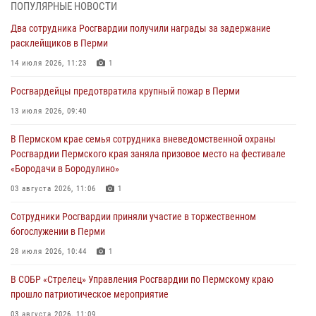
ПОПУЛЯРНЫЕ НОВОСТИ
В Пермском крае росгвардейцы провели «Урок мужества» для
Два сотрудника Росгвардии получили награды за задержание
юных спортсменов
расклейщиков в Перми
03 августа 2026, 10:59
1
14 июля 2026, 11:23
1
Росгвардеец спас тонущую женщину в Пермском крае
Росгвардейцы предотвратила крупный пожар в Перми
30 июля 2026, 05:19
13 июля 2026, 09:40
Сотрудники Росгвардии приняли участие в торжественном
В Пермском крае семья сотрудника вневедомственной охраны
богослужении в Перми
Росгвардии Пермского края заняла призовое место на фестивале
28 июля 2026, 10:44
1
«Бородачи в Бородулино»
Росгвардейцы оказали силовую поддержку при задержании
03 августа 2026, 11:06
1
участников преступной группы в Пермском крае
Сотрудники Росгвардии приняли участие в торжественном
28 июля 2026, 06:15
богослужении в Перми
28 июля 2026, 10:44
1
В СОБР «Стрелец» Управления Росгвардии по Пермскому краю
прошло патриотическое мероприятие
03 августа 2026, 11:09