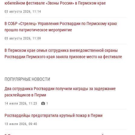
юбилейном фестивале «Звоны России» в Пермском крае
03 августа 2026, 11:14
В СОБР «Стрелец» Управления Росгвардии по Пермскому краю
прошло патриотическое мероприятие
03 августа 2026, 11:09
В Пермском крае семья сотрудника вневедомственной охраны
Росгвардии Пермского края заняла призовое место на фестивале
«Бородачи в Бородулино»
03 августа 2026, 11:06
1
ПОПУЛЯРНЫЕ НОВОСТИ
В Пермском крае росгвардейцы провели «Урок мужества» для
Два сотрудника Росгвардии получили награды за задержание
юных спортсменов
расклейщиков в Перми
03 августа 2026, 10:59
1
14 июля 2026, 11:23
1
Росгвардеец спас тонущую женщину в Пермском крае
Росгвардейцы предотвратила крупный пожар в Перми
30 июля 2026, 05:19
13 июля 2026, 09:40
Сотрудники Росгвардии приняли участие в торжественном