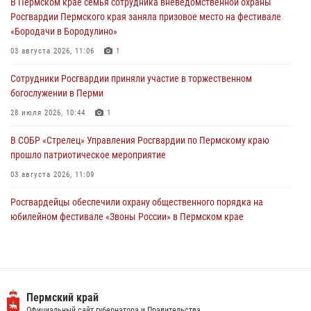
В Пермском крае семья сотрудника вневедомственной охраны
богослужении в Перми
Росгвардии Пермского края заняла призовое место на фестивале
28 июля 2026, 10:44
1
«Бородачи в Бородулино»
Росгвардейцы оказали силовую поддержку при задержании
03 августа 2026, 11:06
1
участников преступной группы в Пермском крае
Сотрудники Росгвардии приняли участие в торжественном
28 июля 2026, 06:15
богослужении в Перми
28 июля 2026, 10:44
1
В СОБР «Стрелец» Управления Росгвардии по Пермскому краю
прошло патриотическое мероприятие
03 августа 2026, 11:09
Росгвардейцы обеспечили охрану общественного порядка на
юбилейном фестивале «Звоны России» в Пермском крае
03 августа 2026, 11:14
Заместитель директора Росгвардии Герой России генерал-
полковник Алексей Кузьменков поздравил специалистов
ветеринарно-санитарной службы с годовщиной образования
Пермский край
Официальный сайт губернатора и Правительства