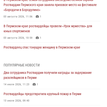
Росгвардии Пермского края заняла призовое место на фестивале
«Бородачи в Бородулино»
03 августа 2026, 11:06
1
В Пермском крае росгвардейцы провели «Урок мужества» для
юных спортсменов
03 августа 2026, 10:59
1
Росгвардеец спас тонущую женщину в Пермском крае
30 июля 2026, 05:19
Сотрудники Росгвардии приняли участие в торжественном
ПОПУЛЯРНЫЕ НОВОСТИ
богослужении в Перми
Два сотрудника Росгвардии получили награды за задержание
28 июля 2026, 10:44
1
расклейщиков в Перми
Росгвардейцы оказали силовую поддержку при задержании
14 июля 2026, 11:23
1
участников преступной группы в Пермском крае
Росгвардейцы предотвратила крупный пожар в Перми
28 июля 2026, 06:15
13 июля 2026, 09:40
Сотрудник СОБР «Стрелец» провели встречу в рамках