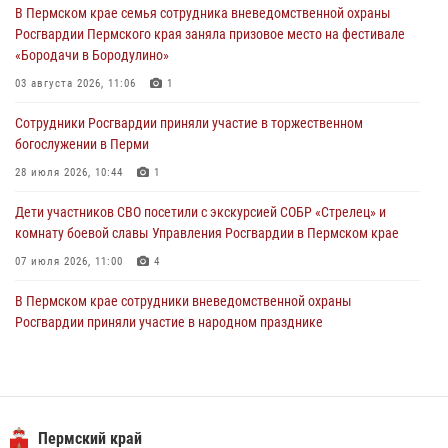
В Пермском крае семья сотрудника вневедомственной охраны
ведомственной акции «Каникулы с Росгвардией»
Росгвардии Пермского края заняла призовое место на фестивале
24 июля 2026, 08:45
2
«Бородачи в Бородулино»
Юные защитники порядка: росгвардейцы провели день в клубе
03 августа 2026, 11:06
1
«Апельсин» города Верещагино
Сотрудники Росгвардии приняли участие в торжественном
24 июля 2026, 08:43
богослужении в Перми
28 июля 2026, 10:44
1
Дети участников СВО посетили с экскурсией СОБР «Стрелец» и
комнату боевой славы Управления Росгвардии в Пермском крае
07 июля 2026, 11:00
4
В Пермском крае сотрудники вневедомственной охраны
Росгвардии приняли участие в народном празднике
«Сабантуй-2026»
07 июля 2026, 10:02
3
В СОБР «Стрелец» Управления Росгвардии по Пермскому краю
прошло патриотическое мероприятие
Пермский край